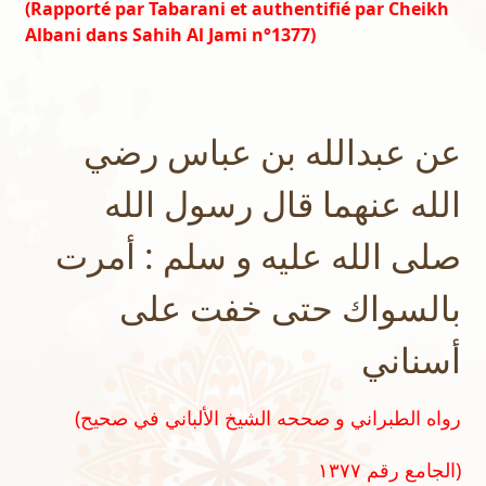
(Rapporté par Tabarani et authentifié par Cheikh
Albani dans Sahih Al Jami n°1377)
عن عبدالله بن عباس رضي
الله عنهما قال رسول الله
صلى الله عليه و سلم : أمرت
بالسواك حتى خفت على
أسناني
(رواه الطبراني و صححه الشيخ الألباني في صحيح
الجامع رقم ١٣٧٧)