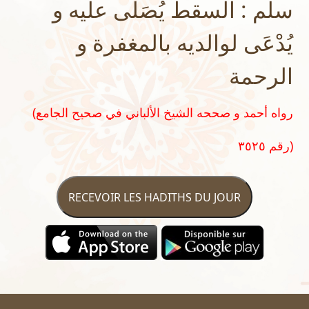
سلّم : السقط يُصَلَّى عليه و
يُدْعَى لوالديه بالمغفرة و
الرحمة
(رواه أحمد و صححه الشيخ الألباني في صحيح الجامع
رقم ٣٥٢٥)
RECEVOIR LES HADITHS DU JOUR