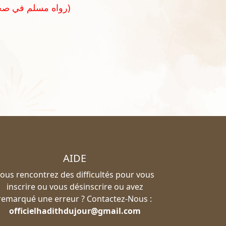
(رواه مسلم في صحيحه رقم ٢٣٧٥)
AIDE
ous rencontrez des difficultés pour vous
inscrire ou vous désinscrire ou avez
remarqué une erreur ? Contactez-Nous :
officielhadithdujour@gmail.com