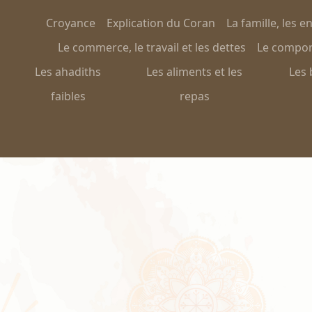
Croyance
Explication du Coran
La famille, les e
Le commerce, le travail et les dettes
Le comport
Les ahadiths
Les aliments et les
Les 
faibles
repas