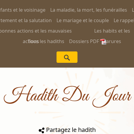
nfants et le voisinage
La maladie, la mort, les funérailles
L
ement et la salutation
Le mariage et le couple
Le rappel
bonnes actions et les mauvaises
Les habits et les
actions
Tous les hadiths
Dossiers PDF
parures
Hadith Du Jour
Partagez le hadith