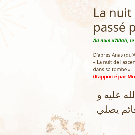
La nuit
passé 
Au nom d’Allah, le
D'après Anas (qu'Al
« La nuit de l'asc
dans sa tombe ».
(Rapporté par Mo
ه عليه و
ائم يصلي