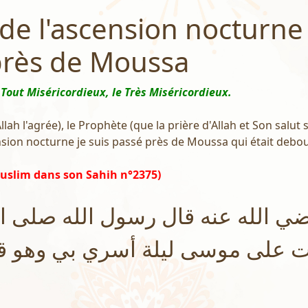
 de l'ascension nocturne 
près de Moussa
 Tout Miséricordieux, le Très Miséricordieux.
lah l'agrée), le Prophète (que la prière d'Allah et Son salut so
ension nocturne je suis passé près de Moussa qui était debou
uslim dans son Sahih n°2375)
 الله عنه قال رسول الله صلى الل
ت على موسى ليلة أسري بي وهو ق