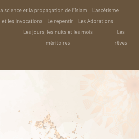
a science et la propagation de l'Islam
L'ascétisme
 et les invocations
Le repentir
Les Adorations
Les jours, les nuits et les mois
Les
méritoires
rêves