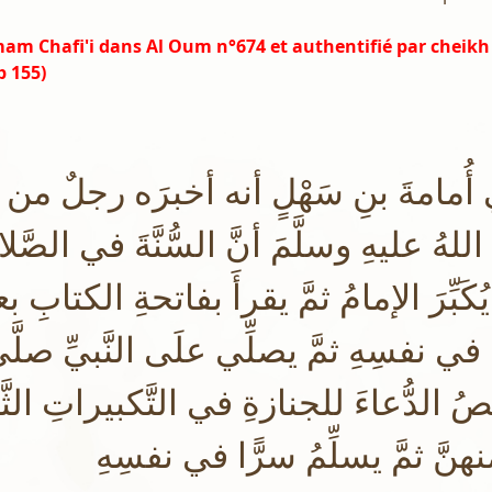
mam Chafi'i dans Al Oum n°674 et authentifié par cheikh
p 155)
ُمامةَ بنِ سَهْلٍ أنه أخبرَه رجلٌ من
للهُ عليهِ وسلَّمَ أنَّ السُّنَّةَ في الصَّل
َبِّرَ الإمامُ ثمَّ يقرأَ بفاتحةِ الكتابِ بعد
ي نفسِهِ ثمَّ يصلِّي علَى النَّبيِّ صلَّى ا
 الدُّعاءَ للجنازةِ في التَّكبيراتِ الثَّل
َّ ثمَّ يسلِّمُ سرًّا في نفسِهِ