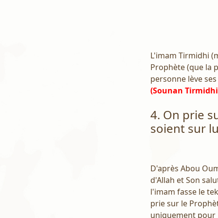
L'imam Tirmidhi (m
Prophète (que la pr
personne lève ses 
(Sounan Tirmidhi
4. On prie s
soient sur lu
D'après Abou Oum
d'Allah et Son salu
l'imam fasse le tek
prie sur le Prophèt
uniquement pour le 