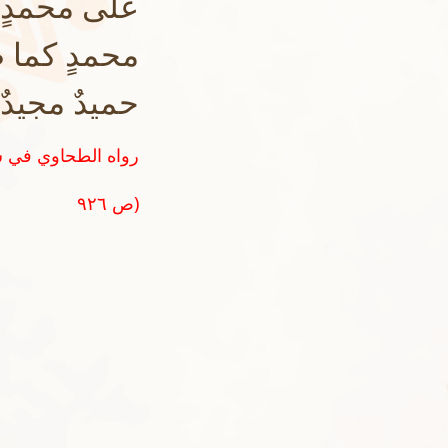
على محمدٍ و
محمدٍ كما صل
حميدٌ مجيدٌ
ص ٩٢٦)