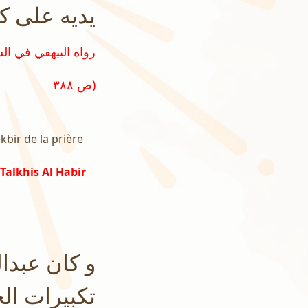
يديه على كل
ص ٣٨٨)
kbir de la prière
Talkhis Al Habir
و كان عبدا
تكبيرات الج