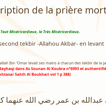
ription de la prière mor
 Tout Miséricordieux, le Très Miséricordieux.
e second tekbir -Allahou Akbar- en levant
dallah Ibn 'Omar levait ses mains à chacun des tekbir de la j
 Bayhaqi dans As Sounan Al Koubra n°6993 et authentifi
htasar Sahih Al Boukhari vol 1 p 388)
 عبدالله بن عمر رضي الله عنهما ك