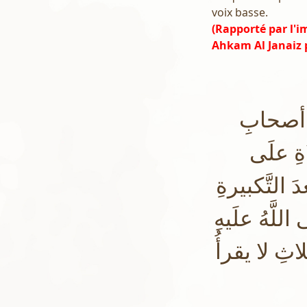
voix basse.
(Rapporté par l'i
Ahkam Al Janaiz 
 أصحابِ
اةِ علَى
َ التَّكبيرةِ
للَّهُ علَيهِ
اثِ لا يقرأُ