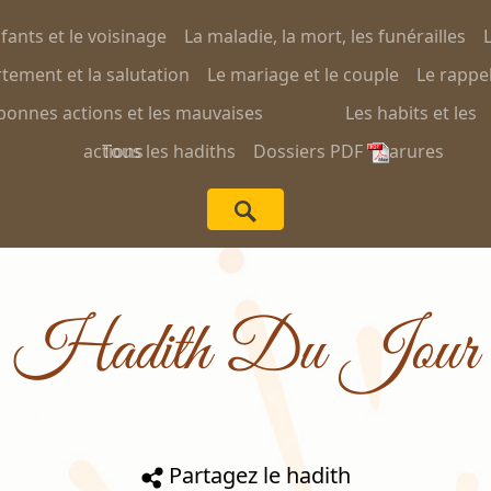
nfants et le voisinage
La maladie, la mort, les funérailles
L
ement et la salutation
Le mariage et le couple
Le rappel
bonnes actions et les mauvaises
Les habits et les
actions
Tous les hadiths
Dossiers PDF
parures
Hadith Du Jour
Partagez le hadith