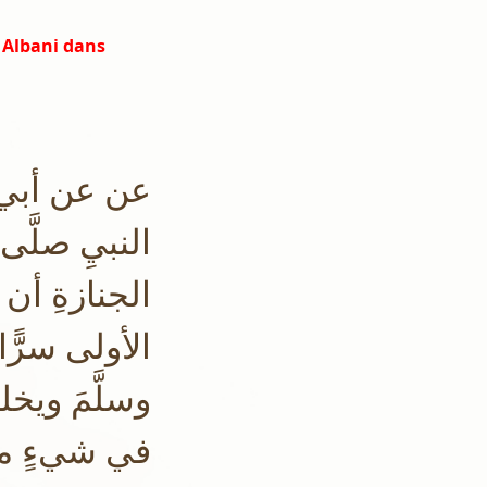
 Albani dans
عن عن أبي أ
النبيِ صلَّى ا
الجنازةِ أن يُك
الأولى سرًّا ف
وسلَّمَ ويخلصُ
في شيءٍ منهن