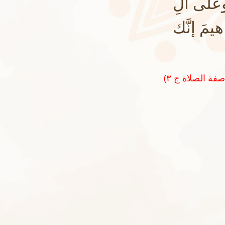
على آلِ
مَ إنَّك
(رواه الطحاوي في شرح مشكل الآثر رقم ٢٢٤٠ و صححه الشيخ الألباني في أصل صفة الصلاة ج ٣