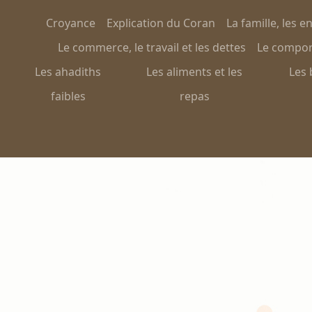
Croyance
Explication du Coran
La famille, les e
Le commerce, le travail et les dettes
Le comport
Les ahadiths
Les aliments et les
Les 
faibles
repas