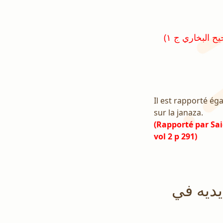
(رواه البيهقي في السنن الكبرى رقم ٦٩٩٣ و صححه الشيخ الألباني في مختصر صحيح البخاري ج ١
Il est rapporté ég
sur la janaza.
(Rapporté par Sai
vol 2 p 291)
يديه في