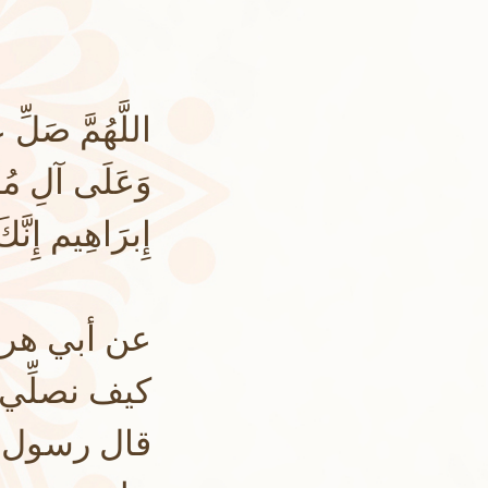
اللَّهُمَّ صَلِّ
وَعَلَى آلِ مُح
إِبرَاهِيم إِنَّك
عن أبي هرير
كيف نصلِّي
قال رسول الل