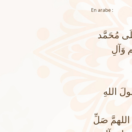
En arabe :
لَى مُحَمَّد
م وَآلِ
َ اللهِ
همَّ صَلِّ