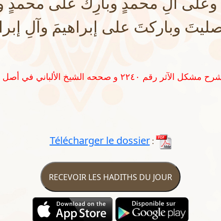
على آلِ محمدٍ وبارِكْ على محمدٍ و
يتَ وباركتَ على إبراهيمَ وآلِ إبراهي
Télécharger le dossier
:
RECEVOIR LES HADITHS DU JOUR