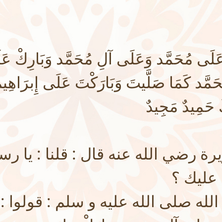
 عَلَى مُحَمَّد وَعَلَى آلِ مُحَمَّد وَبَارِكْ عَ
َمَّد كَمَا صَلَّيتَ وَبَارَكْتَ عَلَى إِبرَاهِي
َ حَمِيدٌ مَجِيدٌ
ة رضي الله عنه قال : قلنا : يا رسول
 عليك ؟
ه صلى الله عليه و سلم : قولوا : الل