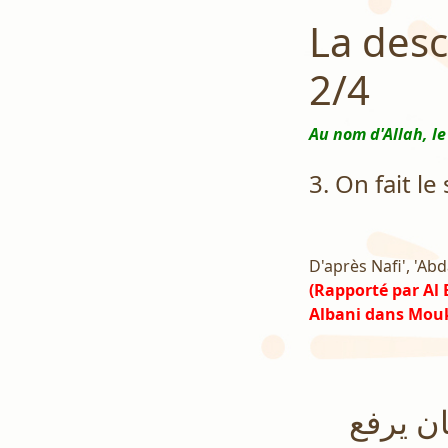
La desc
2/4
Au nom d'Allah, le
3. On fait l
D'après Nafi', 'Ab
(Rapporté par Al
Albani dans Mouk
ان يرفع