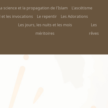
a science et la propagation de l'Islam
L'ascétisme
 et les invocations
Le repentir
Les Adorations
Les jours, les nuits et les mois
Les
méritoires
rêves