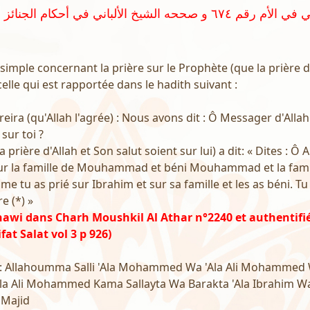
 simple concernant la prière sur le Prophète (que la prière d
 celle qui est rapportée dans le hadith suivant :
ira (qu'Allah l'agrée) : Nous avons dit : Ô Messager d'All
sur toi ?
 prière d'Allah et Son salut soient sur lui) a dit: « Dites : Ô A
 la famille de Mouhammad et béni Mouhammad et la fami
u as prié sur Ibrahim et sur sa famille et les as béni. Tu 
e (*) »
hawi dans Charh Moushkil Al Athar n°2240 et authentifi
fat Salat vol 3 p 926)
 : Allahoumma Salli 'Ala Mohammed Wa 'Ala Ali Mohammed W
 Ali Mohammed Kama Sallayta Wa Barakta 'Ala Ibrahim Wa
Majid