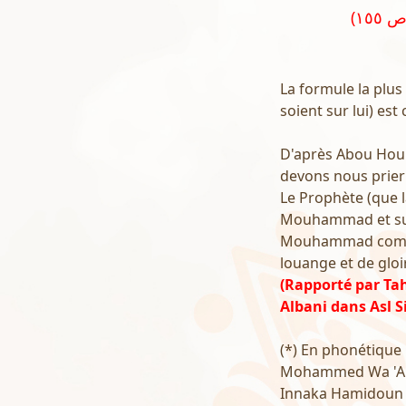
La formule la plus
soient sur lui) est
D'après Abou Houre
devons nous prier 
Le Prophète (que la
Mouhammad et sur
Mouhammad comme t
louange et de gloir
(Rapporté par Ta
Albani dans Asl Si
(*) En phonétique
Mohammed Wa 'Ala
Innaka Hamidoun 