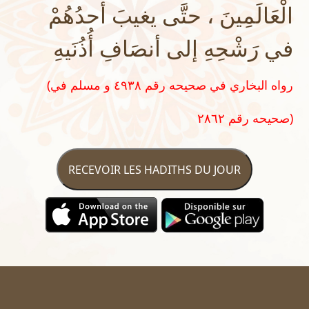
الْعَالَمِينَ ، حتَّى يغيبَ أحدُهُمْ
في رَشْحِهِ إلى أنصَافِ أُذُنَيهِ
(رواه البخاري في صحيحه رقم ٤٩٣٨ و مسلم في
صحيحه رقم ٢٨٦٢)
RECEVOIR LES HADITHS DU JOUR