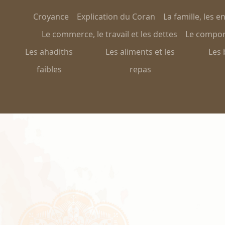
Croyance
Explication du Coran
La famille, les e
Le commerce, le travail et les dettes
Le comport
Les ahadiths
Les aliments et les
Les 
faibles
repas