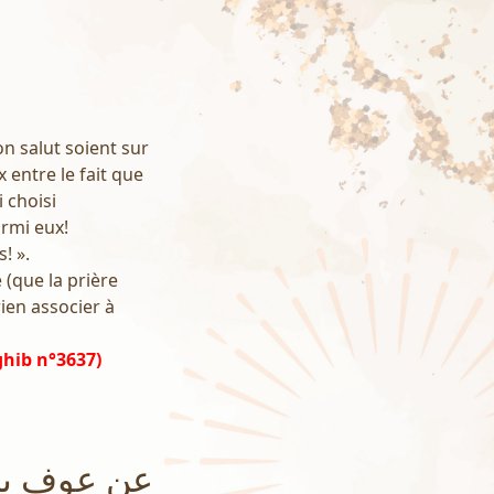
on salut soient sur
 entre le fait que
 choisi
armi eux!
! ».
 (que la prière
rien associer à
ghib n°3637)
عن عوف بن