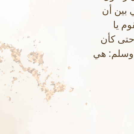
 بين أن
م يا
 حتى كأن
 وسلم: هي