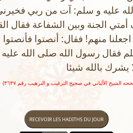
لله عليه و سلم: آت من ربي فخيرني
متي الجنة وبين الشفاعة فقال القو
جعلنا منهم! فقال: أنصتوا فأنصتوا
كلم فقال رسول الله صلى الله عليه
 يشرك بالله شيئا
RECEVOIR LES HADITHS DU JOUR