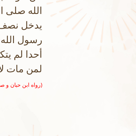
الله صلى ا
يدخل نصف أ
رسول الله ا
أحدا لم يت
لمن مات لا
(رواه ابن حبان و صححه الشيخ الألباني في صحيح الترغيب و الترهيب رقم ٣٦٣٧)