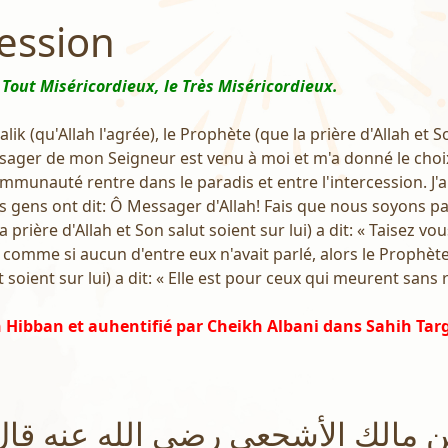
cession
 Tout Miséricordieux, le Très Miséricordieux.
ik (qu'Allah l'agrée), le Prophète (que la prière d'Allah et S
essager de mon Seigneur est venu à moi et m'a donné le choix
mmunauté rentre dans le paradis et entre l'intercession. J'ai
Les gens ont dit: Ô Messager d'Allah! Fais que nous soyons p
 prière d'Allah et Son salut soient sur lui) a dit: « Taisez vous
s comme si aucun d'entre eux n'avait parlé, alors le Prophète
t soient sur lui) a dit: « Elle est pour ceux qui meurent sans 
n Hibban et auhentifié par Cheikh Albani dans Sahih Tar
 مالك الأشجعي رضي الله عنه قا