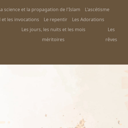
a science et la propagation de l'Islam
L'ascétisme
 et les invocations
Le repentir
Les Adorations
Les jours, les nuits et les mois
Les
méritoires
rêves