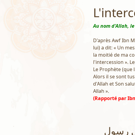
L'inter
Au nom d'Allah, le
D'après Awf Ibn Mal
lui) a dit: « Un m
la moitié de ma co
l'intercession ». 
Le Prophète (que la
Alors il se sont tu
d'Allah et Son salu
Allah ».
(Rapporté par Ib
ل رسول