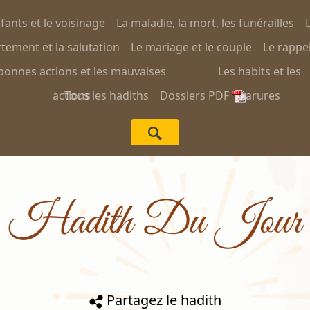
nfants et le voisinage
La maladie, la mort, les funérailles
L
ement et la salutation
Le mariage et le couple
Le rappel
bonnes actions et les mauvaises
Les habits et les
actions
Tous les hadiths
Dossiers PDF
parures
Hadith Du Jour
Partagez le hadith