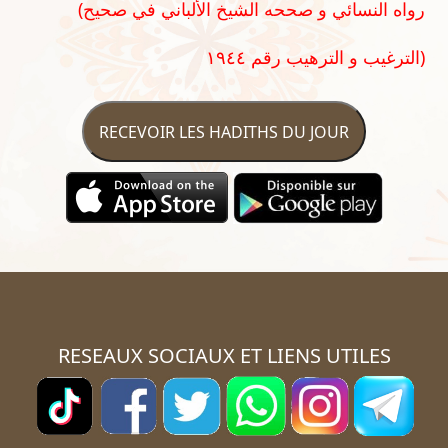
(رواه النسائي و صححه الشيخ الألباني في صحيح
الترغيب و الترهيب رقم ١٩٤٤)
RECEVOIR LES HADITHS DU JOUR
RESEAUX SOCIAUX ET LIENS UTILES