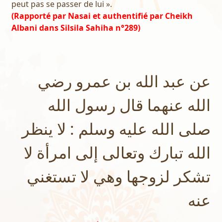
peut pas se passer de lui ».
(Rapporté par Nasai et authentifié par Cheikh
Albani dans Silsila Sahiha n°289)
عن عبد الله بن عمرو رضي
الله عنهما قال رسول الله
صلى الله عليه وسلم : لا ينظر
الله تبارك وتعالى إلى امرأة لا
تشكر لزوجها وهي لا تستغني
عنه