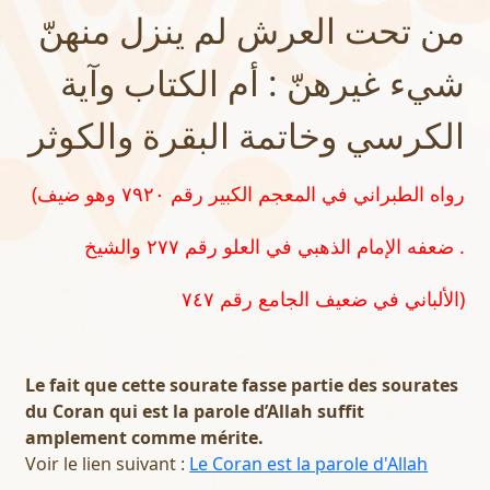
من تحت العرش لم ينزل منهنّ
شيء غيرهنّ : أم الكتاب وآية
الكرسي وخاتمة البقرة والكوثر
(رواه الطبراني في المعجم الكبير رقم ٧٩٢٠ وهو ضيف
. ضعفه الإمام الذهبي في العلو رقم ٢٧٧ والشيخ
الألباني في ضعيف الجامع رقم ٧٤٧)
Le fait que cette sourate fasse partie des sourates
du Coran qui est la parole d’Allah suffit
amplement comme mérite.
Voir le lien suivant :
Le Coran est la parole d'Allah