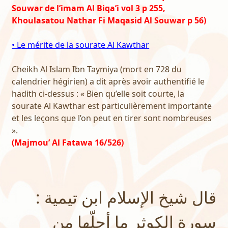
Souwar de l’imam Al Biqa’i vol 3 p 255,
Khoulasatou Nathar Fi Maqasid Al Souwar p 56)
• Le mérite de la sourate Al Kawthar
Cheikh Al Islam Ibn Taymiya (mort en 728 du
calendrier hégirien) a dit après avoir authentifié le
hadith ci-dessus : « Bien qu’elle soit courte, la
sourate Al Kawthar est particulièrement importante
et les leçons que l’on peut en tirer sont nombreuses
».
(Majmou’ Al Fatawa 16/526)
قال شيخ الإسلام ابن تيمية :
سورة الكوثر ما أجلّها من