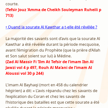
courte.
(Tefsir Jouz ‘Amma de Cheikh Souleyman Ruheili p
713)
• Quand la sourate Al Kawthar a t-elle été révélée ?
La majorité des savants sont d’avis que la sourate Al
Kawthar a été révélée durant la période mecquoise,
avant l’émigration du Prophète (que la prière d’Allah
et Son salut soient sur lui) à Médine.
(Zad Al Massir Fi ‘Ilm At Tefsir de l’imam Ibn Al
Jawzi vol 4 p 497, Rouh Al Ma’ani de l’imam Al
Aloussi vol 30 p 244)
L'imam Al Bayhaqi (mort en 458 du calendrier
hégirien) a dit: « L’avis répandu chez les savants de
l’explication du Coran et chez les savants de
l’historique des batailles est que cette sourate a été
révélée durant la période mecquoise ».