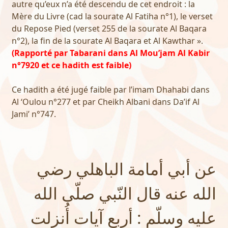
autre qu’eux n’a été descendu de cet endroit : la
Mère du Livre (cad la sourate Al Fatiha n°1), le verset
du Repose Pied (verset 255 de la sourate Al Baqara
n°2), la fin de la sourate Al Baqara et Al Kawthar ».
(Rapporté par Tabarani dans Al Mou’jam Al Kabir
n°7920 et ce hadith est faible)
Ce hadith a été jugé faible par l’imam Dhahabi dans
Al ‘Oulou n°277 et par Cheikh Albani dans Da’if Al
Jami’ n°747.
عن أبي أمامة الباهلي رضي
الله عنه قال النّبي صلّى الله
عليه وسلّم : أربع آيات أُنزلت