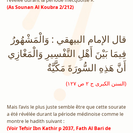
(As Sounan Al Koubra 2/212)
قال الإمام البيهقي : وَالْمَشْهُورُ
فِيمَا بَيْنَ أَهْلِ التَّفْسِيرِ وَالْمَغْازِي
أَنَّ هَذِهِ السُّورَةَ مَكَّيَّةٌ
(السنن الكبرى ج ٢ ص ١٢٧)
Mais l’avis le plus juste semble être que cette sourate
a été révélée durant la période médinoise comme le
montre le hadith suivant :
(Voir Tefsir Ibn Kathir p 2037, Fath Al Bari de