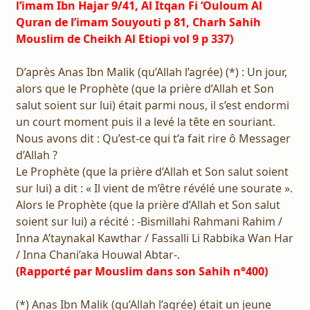
l’imam Ibn Hajar 9/41, Al Itqan Fi ‘Ouloum Al
Quran de l’imam Souyouti p 81, Charh Sahih
Mouslim de Cheikh Al Etiopi vol 9 p 337)
D’après Anas Ibn Malik (qu’Allah l’agrée) (*) : Un jour,
alors que le Prophète (que la prière d’Allah et Son
salut soient sur lui) était parmi nous, il s’est endormi
un court moment puis il a levé la tête en souriant.
Nous avons dit : Qu’est-ce qui t’a fait rire ô Messager
d’Allah ?
Le Prophète (que la prière d’Allah et Son salut soient
sur lui) a dit : « Il vient de m’être révélé une sourate ».
Alors le Prophète (que la prière d’Allah et Son salut
soient sur lui) a récité : -Bismillahi Rahmani Rahim /
Inna A’taynakal Kawthar / Fassalli Li Rabbika Wan Har
/ Inna Chani’aka Houwal Abtar-.
(Rapporté par Mouslim dans son Sahih n°400)
(*) Anas Ibn Malik (qu’Allah l’agrée) était un jeune