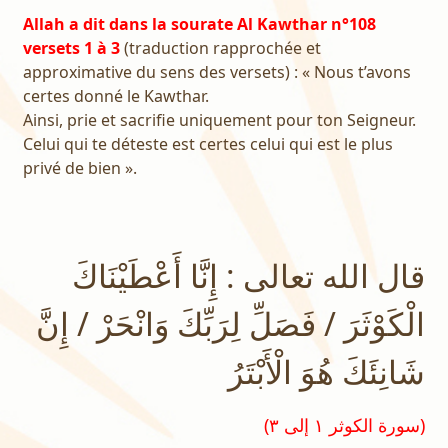
Allah a dit dans la sourate Al Kawthar n°108
versets 1 à 3
(traduction rapprochée et
approximative du sens des versets) : « Nous t’avons
certes donné le Kawthar.
Ainsi, prie et sacrifie uniquement pour ton Seigneur.
Celui qui te déteste est certes celui qui est le plus
privé de bien ».
قال الله تعالى : إِنَّا أَعْطَيْنَاكَ
الْكَوْثَرَ / فَصَلِّ لِرَبِّكَ وَانْحَرْ / إِنَّ
شَانِئَكَ هُوَ الْأَبْتَرُ
(سورة الكوثر ١ إلى ٣)