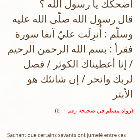
أضحكك يا رسول الله ؟
قال رسول الله صلّى الله عليه
وسلّم : أُنزِلَت عليّ آنفا سورة
فقرأ : بسم الله الرحمن الرحيم
/ إنا أعطيناك الكوثر / فصل
لربك وانحر / إن شانئك هو
الأبتر
(رواه مسلم في صحيحه رقم ٤٠٠)
Sachant que certains savants ont jumelé entre ces