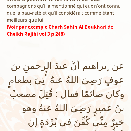
compagnons qu'il a mentionné qui eux n'ont connu
que la pauvreté et qu'il considérait comme étant
meilleurs que lui.
(Voir par exemple Charh Sahih Al Boukhari de
Cheikh Rajihi vol 3 p 248)
عن إبراهيم أنَّ عبدَ الرحمنِ بنَ
عوفٍ رَضِيَ اللهُ عنهُ أُتِيَ بطعامٍ
وكان صائمًا فقال : قُتِلَ مصعبُ
بنُ عميرٍ رَضِيَ اللهُ عنهُ وهو
خيرٌ مِنِّي كُفِّنَ في بُرْدَةٍ إن