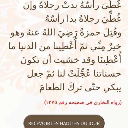
غُطِّيَ رأسُهُ بدتْ رجلاهُ وإن
غُطِّيَ رجلاهُ بدا رأسُهُ
وقُتِلَ حمزةُ رَضِيَ اللهُ عنهُ وهو
خيرٌ مِنِّي ثمّ أُعْطِينا من الدنيا ما
أُعْطِينَا وقد خشيت أن تكونَ
حسناتنا عُجِّلَتْ لنا ثمّ جعل
يبكي حتّى تركَ الطعامَ
(رواه البخاري في صحيحه رقم ١٢٧٥)
RECEVOIR LES HADITHS DU JOUR