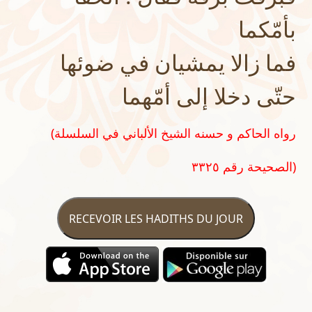
بأمّكما
فما زالا يمشيان في ضوئها
حتّى دخلا إلى أمّهما
(رواه الحاكم و حسنه الشيخ الألباني في السلسلة
الصحيحة رقم ٣٣٢٥)
RECEVOIR LES HADITHS DU JOUR