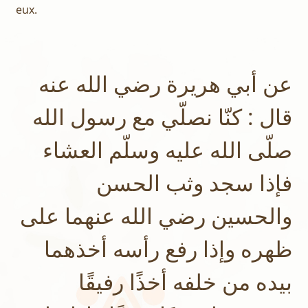
eux.
عن أبي هريرة رضي الله عنه
قال : كنّا نصلّي مع رسول الله
صلّى الله عليه وسلّم العشاء
فإذا سجد وثب الحسن
والحسين رضي الله عنهما على
ظهره وإذا رفع رأسه أخذهما
بيده من خلفه أخذًا رفيقًا