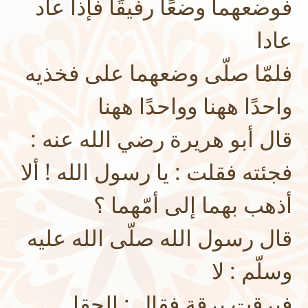
فوضعهما وضعًا رفيقًا فإذا عاد
عادا
فلمّا صلّى وضعهما على فخذيه
واحدًا ههنا وواحدًا ههنا
قال أبو هريرة رضي الله عنه :
فجئته فقلت : يا رسول الله ! ألا
أذهب بهما إلى أمّهما ؟
قال رسول الله صلّى الله عليه
وسلّم : لا
فبرقت برقة فقال : الحقا