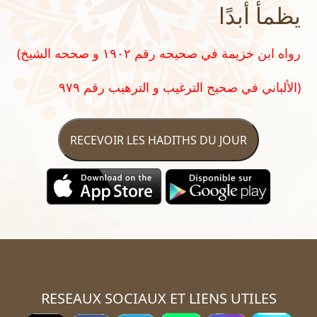
يظمأ أبدًا
(رواه ابن خزيمة في صحيحه رقم ١٩٠٢ و صححه الشيخ
الألباني في صحيح الترغيب و الترهيب رقم ٩٧٩)
RECEVOIR LES HADITHS DU JOUR
RESEAUX SOCIAUX ET LIENS UTILES