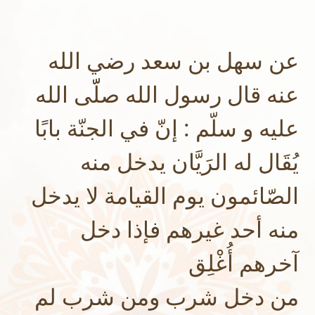
عن سهل بن سعد رضي الله
عنه قال رسول الله صلّّى الله
عليه و سلّم : إنّ في الجنّة بابًا
يُقَال له الرَيَّان يدخل منه
الصّائمون يوم القيامة لا يدخل
منه أحد غيرهم فإذا دخل
آخرهم أُغْلِق
من دخل شرب ومن شرب لم