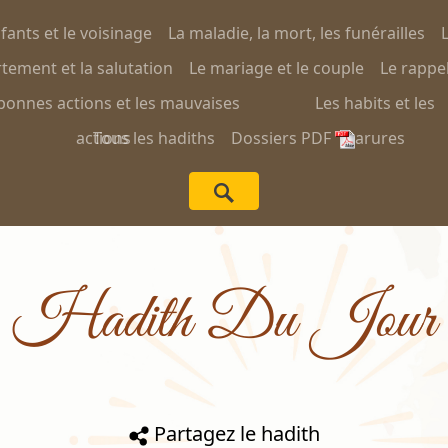
nfants et le voisinage
La maladie, la mort, les funérailles
L
ement et la salutation
Le mariage et le couple
Le rappel
bonnes actions et les mauvaises
Les habits et les
actions
Tous les hadiths
Dossiers PDF
parures
Hadith Du Jour
Partagez le hadith