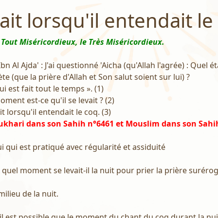
vait lorsqu'il entendait le
 Tout Miséricordieux, le Très Miséricordieux.
 Al Ajda' : J'ai questionné 'Aicha (qu'Allah l'agrée) : Quel éta
e (que la prière d'Allah et Son salut soient sur lui) ?
qui est fait tout le temps ». (1)
 moment est-ce qu'il se levait ? (2)
vait lorsqu'il entendait le coq. (3)
ukhari dans son Sahih n°6461 et Mouslim dans son Sahi
lui qui est pratiqué avec régularité et assiduité
 À quel moment se levait-il la nuit pour prier la prière suréroga
milieu de la nuit.
u'il est possible que le moment du chant du coq durant la nui