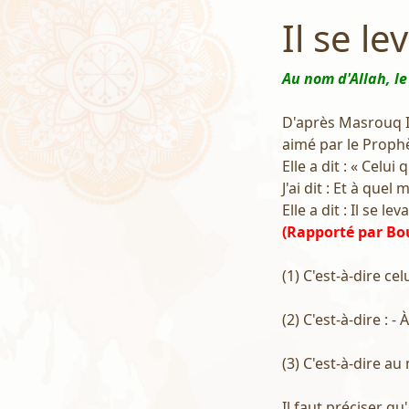
Il se le
Au nom d'Allah, le
D'après Masrouq Ibn
aimé par le Prophèt
Elle a dit : « Celui 
J'ai dit : Et à quel
Elle a dit : Il se le
(Rapporté par Bo
(1) C'est-à-dire ce
(2) C'est-à-dire : -
(3) C'est-à-dire au 
Il faut préciser q