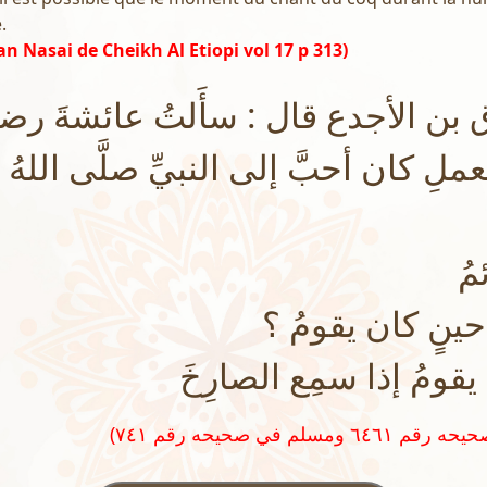
.
n Nasai de Cheikh Al Etiopi vol 17 p 313)
ن الأجدع قال : سأَلتُ عائشةَ رضي 
لعملِ كان أحبَّ إلى النبيِّ صلَّى اللهُ
مُ
 حينٍ كان يقومُ ؟
يقومُ إذا سمِع الصارِخَ