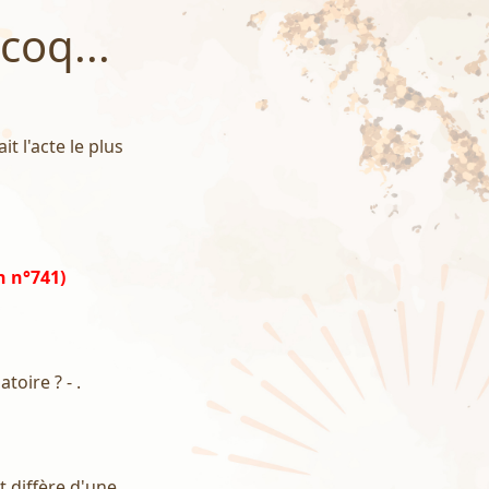
 coq...
it l'acte le plus
h n°741)
toire ? - .
t diffère d'une