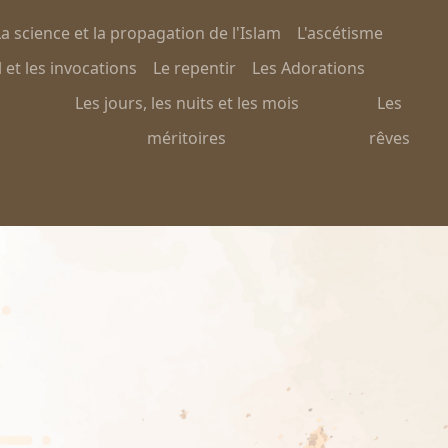
a science et la propagation de l'Islam
L'ascétisme
 et les invocations
Le repentir
Les Adorations
Les jours, les nuits et les mois
Les
méritoires
rêves