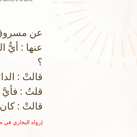
عن مسروق ب
عنها : أيُّ ا
؟
قالتْ : الدائ
قلتُ : فأيَّ
قالتْ : كان 
(رواه البخاري في صحيحه رقم ٦٤٦١ ومسلم في صحيحه رقم ٧٤١)