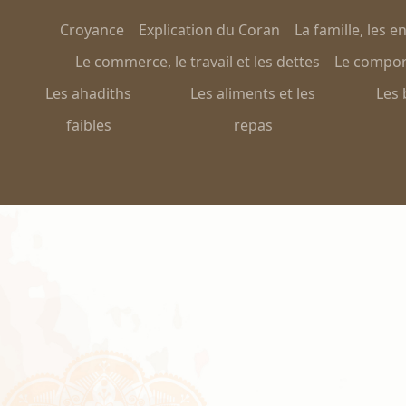
Croyance
Explication du Coran
La famille, les e
Le commerce, le travail et les dettes
Le comport
Les ahadiths
Les aliments et les
Les 
faibles
repas