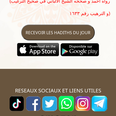
(رواه أحمد و صححه الشيخ الألباني في صحيح الترغيب
و الترهيب رقم ١٦٣٣)
RECEVOIR LES HADITHS DU JOUR
RESEAUX SOCIAUX ET LIENS UTILES