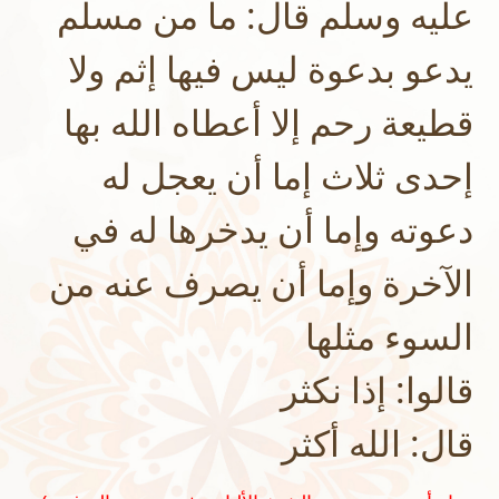
عليه وسلم قال: ما من مسلم
يدعو بدعوة ليس فيها إثم ولا
قطيعة رحم إلا أعطاه الله بها
إحدى ثلاث إما أن يعجل له
دعوته وإما أن يدخرها له في
الآخرة وإما أن يصرف عنه من
السوء مثلها
قالوا: إذا نكثر
قال: الله أكثر