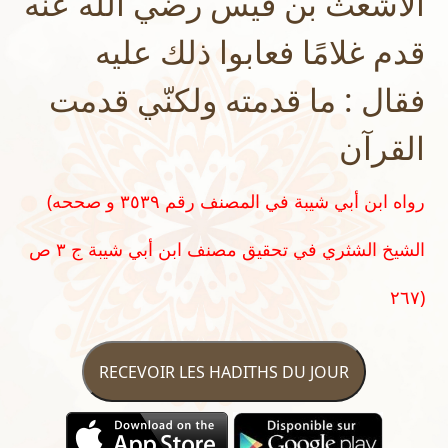
الاشعث بن قيس رضي الله عنه
قدم غلامًا فعابوا ذلك عليه
فقال : ما قدمته ولكنّي قدمت
القرآن
(رواه ابن أبي شيبة في المصنف رقم ٣٥٣٩ و صححه
الشيخ الشثري في تحقيق مصنف ابن أبي شيبة ج ٣ ص
٢٦٧)
RECEVOIR LES HADITHS DU JOUR