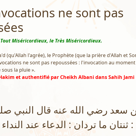
vocations ne sont pas
sées
 Tout Miséricordieux, le Très Miséricordieux.
'd (qu'Allah l'agrée), le Prophète (que la prière d'Allah et So
 invocations ne sont pas repoussées : l'invocation au moment 
e sous la pluie ».
Hakim et authentifié par Cheikh Albani dans Sahih Jami
سعد رضي الله عنه قال النبي صلى
 ثنتان ما تردان : الدعاء عند النداء