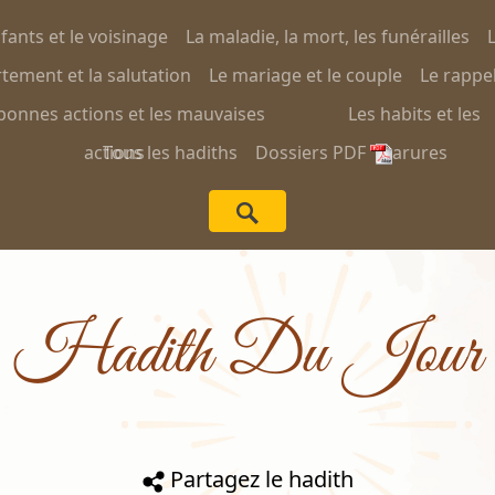
nfants et le voisinage
La maladie, la mort, les funérailles
L
ement et la salutation
Le mariage et le couple
Le rappel
bonnes actions et les mauvaises
Les habits et les
actions
Tous les hadiths
Dossiers PDF
parures
Hadith Du Jour
Partagez le hadith