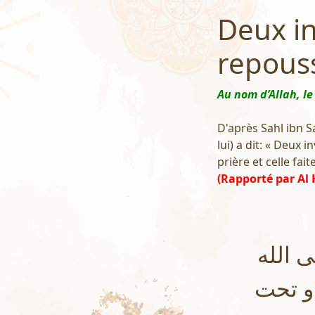
Deux in
repous
Au nom d’Allah, le
D'après Sahl ibn Sa
lui) a dit: « Deux
prière et celle fait
(Rapporté par Al 
 الله
 و تحت