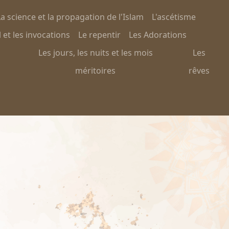
a science et la propagation de l'Islam
L'ascétisme
 et les invocations
Le repentir
Les Adorations
Les jours, les nuits et les mois
Les
méritoires
rêves