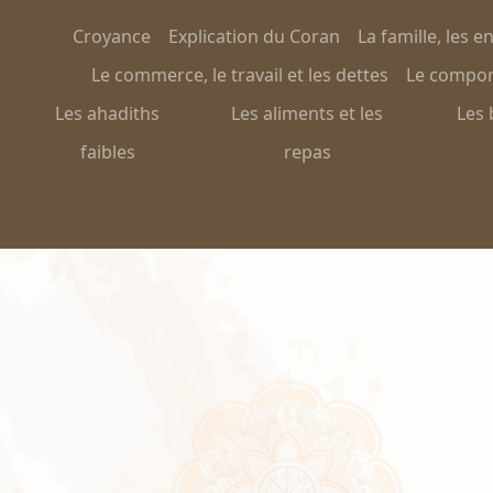
Croyance
Explication du Coran
La famille, les e
Le commerce, le travail et les dettes
Le comport
Les ahadiths
Les aliments et les
Les 
faibles
repas