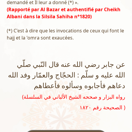
demandé et Il leur a donné (*) ».
(Rapporté par Al Bazar et authentifié par Cheikh
Albani dans la Silsila Sahiha n°1820)
(*) C'est à dire que les invocations de ceux qui font le
hajj et la 'omra sont exaucées.
عن جابر رضي الله عنه قال النّبي صلّي
الله عليه و سلّم : الحجّاج والعمّار وفد الله
دعاهم فأجابوه وسألوه فأعطاهم
(رواه البزار و صححه الشيخ الألباني في السلسلة
الصحيحة رقم ١٨٢٠ )