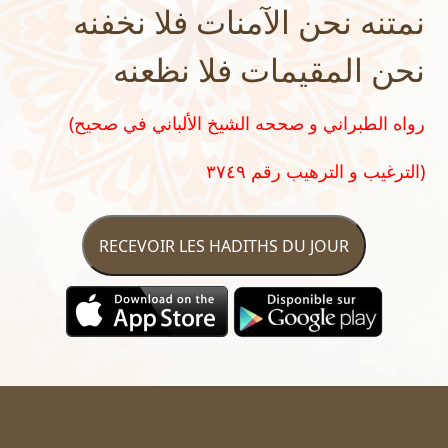
نمتنه نحن الآمنات فلا نخفنه
نحن المقيمات فلا نظعنه
(رواه الطبراني و صححه الشيخ الألباني في صحيح
الترغيب و الترهيب رقم ٣٧٤٩)
RECEVOIR LES HADITHS DU JOUR