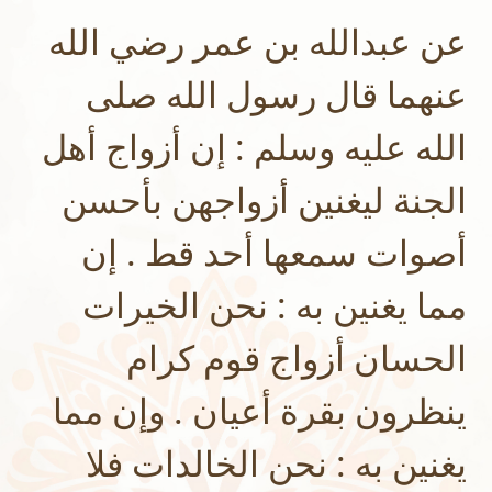
عن عبدالله بن عمر رضي الله
عنهما قال رسول الله صلى
الله عليه وسلم : إن أزواج أهل
الجنة ليغنين أزواجهن بأحسن
أصوات سمعها أحد قط . إن
مما يغنين به : نحن الخيرات
الحسان أزواج قوم كرام
ينظرون بقرة أعيان . وإن مما
يغنين به : نحن الخالدات فلا