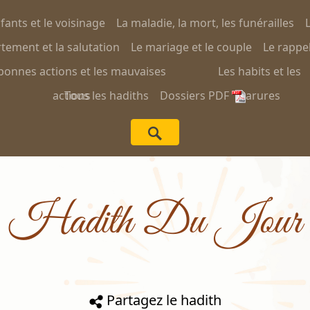
nfants et le voisinage
La maladie, la mort, les funérailles
L
ement et la salutation
Le mariage et le couple
Le rappel
bonnes actions et les mauvaises
Les habits et les
actions
Tous les hadiths
Dossiers PDF
parures
Hadith Du Jour
Partagez le hadith