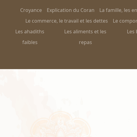
Croyance
Explication du Coran
La famille, les e
Le commerce, le travail et les dettes
Le comport
Les ahadiths
Les aliments et les
Les 
faibles
repas