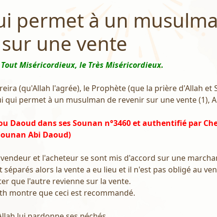
qui permet à un musulm
 sur une vente
 Tout Miséricordieux, le Très Miséricordieux.
ra (qu'Allah l'agrée), le Prophète (que la prière d'Allah et 
elui qui permet à un musulman de revenir sur une vente (1), A
ou Daoud dans ses Sounan n°3460 et authentifié par Ch
 Sounan Abi Daoud)
e vendeur et l'acheteur se sont mis d'accord sur une marcha
nt séparés alors la vente a eu lieu et il n'est pas obligé au ve
er que l'autre revienne sur la vente.
ith montre que ceci est recommandé.
'Allah lui pardonne ses péchés.