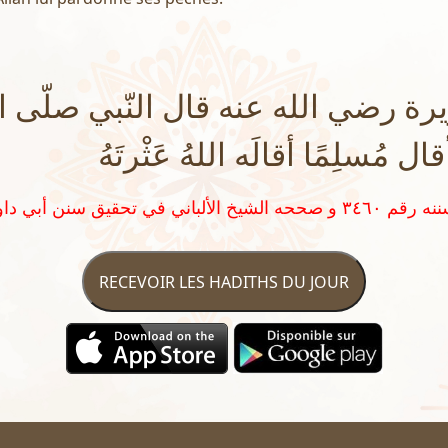
ة رضي الله عنه قال النّبي صلّى ال
ل مُسلِمًا أقالَه اللهُ عَثْرتَهُ
RECEVOIR LES HADITHS DU JOUR