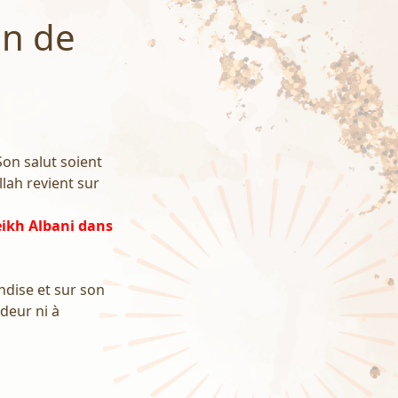
an de
Son salut soient
llah revient sur
eikh Albani dans
ndise et sur son
ndeur ni à