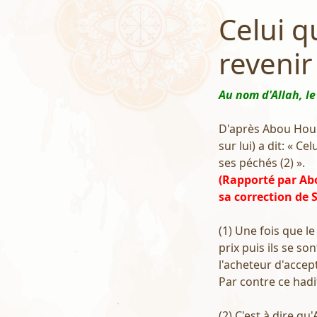
Celui 
revenir
Au nom d'Allah, le
D'après Abou Hourei
sur lui) a dit: « C
ses péchés (2) ».
(Rapporté par Ab
sa correction de
(1) Une fois que l
prix puis ils se so
l'acheteur d'accept
Par contre ce had
(2) C'est à dire qu