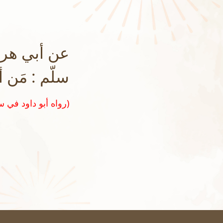
عن أبي هرير
سلّم : مَن أقا
(رواه أبو داود في سننه رقم ٣٤٦٠ و صححه الشيخ الألباني في تحقيق سنن أبي داود)