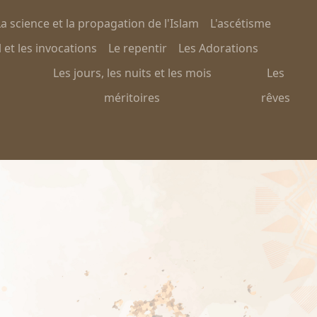
a science et la propagation de l'Islam
L'ascétisme
 et les invocations
Le repentir
Les Adorations
Les jours, les nuits et les mois
Les
méritoires
rêves