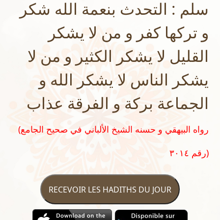
سلم : التحدث بنعمة الله شكر
و تركها كفر و من لا يشكر
القليل لا يشكر الكثير و من لا
يشكر الناس لا يشكر الله و
الجماعة بركة و الفرقة عذاب
(رواه البيهقي و حسنه الشيخ الألباني في صحيح الجامع
رقم ٣٠١٤)
RECEVOIR LES HADITHS DU JOUR