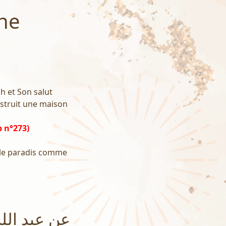
une
ah et Son salut
onstruit une maison
b n°273)
s le paradis comme
عن عبد الل