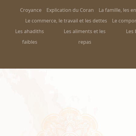
Croyance
Explication du Coran
La famille, les e
Le commerce, le travail et les dettes
Le comport
Les ahadiths
Les aliments et les
Les 
faibles
repas