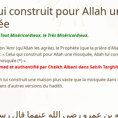
ui construit pour Allah 
ée
 Tout Miséricordieux, le Très Miséricordieux.
n 'Amr (qu'Allah les agrée), le Prophète (que la prière d'All
it: « Celui qui construit pour Allah une mosquée, Allah lui c
mosquée (*) ».
med et authentifié par Cheikh Albani dans Sahih Targhi
llah lui construit une maison plus vaste que la mosquée dan
dans d'autres versions du hadith.
ه بن عمرو رضي الله عنهما قال رسو