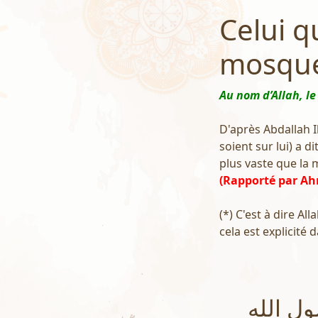
Celui q
mosqu
Au nom d’Allah, le
D'après Abdallah Ib
soient sur lui) a d
plus vaste que la 
(Rapporté par Ah
(*) C'est à dire A
cela est explicité 
ل الله