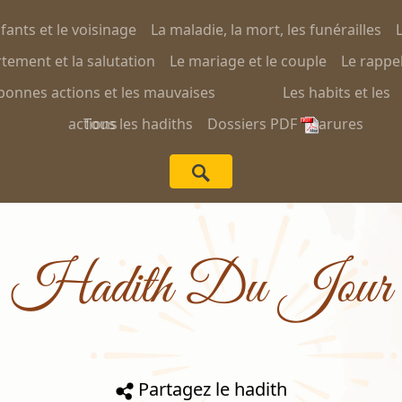
nfants et le voisinage
La maladie, la mort, les funérailles
L
ement et la salutation
Le mariage et le couple
Le rappel
bonnes actions et les mauvaises
Les habits et les
actions
Tous les hadiths
Dossiers PDF
parures
Hadith Du Jour
Partagez le hadith