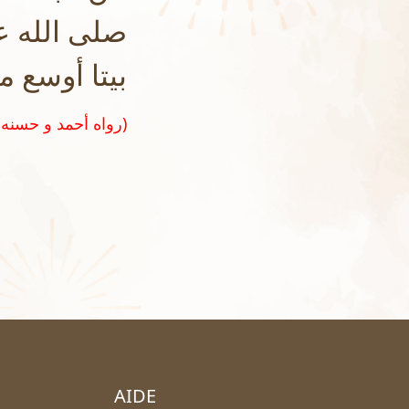
صلى الله عل
بيتا أوسع م
(رواه أحمد و حسنه الشيخ الألباني في صحيح الترغيب و الترهيب رقم ٢٧٣)
AIDE