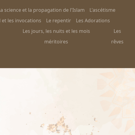
a science et la propagation de l'Islam
L'ascétisme
 et les invocations
Le repentir
Les Adorations
Les jours, les nuits et les mois
Les
méritoires
rêves