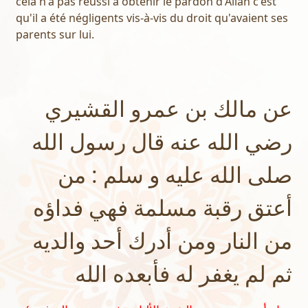
cela n'a pas réussi à obtenir le pardon d'Allah c'est
qu'il a été négligents vis-à-vis du droit qu'avaient ses
parents sur lui.
عن مالك بن عمرو القشيري
رضي الله عنه قال رسول الله
صلى الله عليه و سلم : من
أعتق رقبة مسلمة فهي فداؤه
من النار ومن أدرك أحد والديه
ثم لم يغفر له فأبعده الله