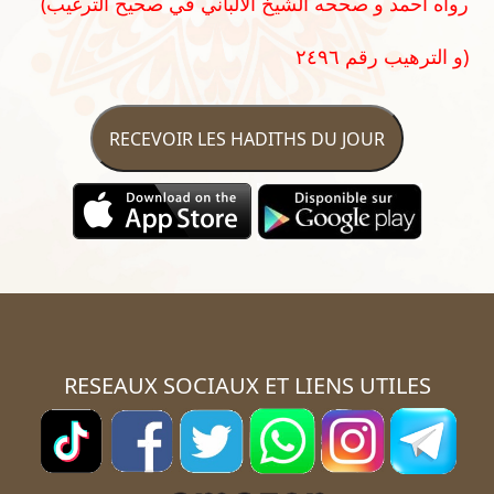
(رواه أحمد و صححه الشيخ الألباني في صحيح الترغيب
و الترهيب رقم ٢٤٩٦)
RECEVOIR LES HADITHS DU JOUR
RESEAUX SOCIAUX ET LIENS UTILES