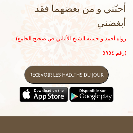
أحبّني و من بغضهما فقد
أبغضني
(رواه أحمد و حسنه الشيخ الألباني في صحيح الجامع
رقم ٥٩٥٤)
RECEVOIR LES HADITHS DU JOUR