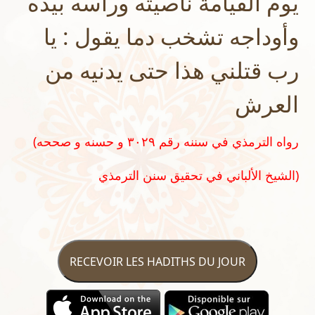
يوم القيامة ناصيته ورأسه بيده
وأوداجه تشخب دما يقول : يا
رب قتلني هذا حتى يدنيه من
العرش
(رواه الترمذي في سننه رقم ٣٠٢٩ و حسنه و صححه
الشيخ الألباني في تحقيق سنن الترمذي)
RECEVOIR LES HADITHS DU JOUR