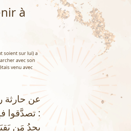
nir à
t soient sur lui) a
marcher avec son
étais venu avec
عن حارثة رض
تصدَّقوا فإن
يجِدُ مَن يَقب