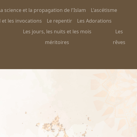
a science et la propagation de l'Islam
L'ascétisme
 et les invocations
Le repentir
Les Adorations
Les jours, les nuits et les mois
Les
méritoires
rêves