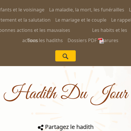
nfants et le voisinage
La maladie, la mort, les funérailles
L
ement et la salutation
Le mariage et le couple
Le rappel
bonnes actions et les mauvaises
Les habits et les
actions
Tous les hadiths
Dossiers PDF
parures
Hadith Du Jour
Partagez le hadith