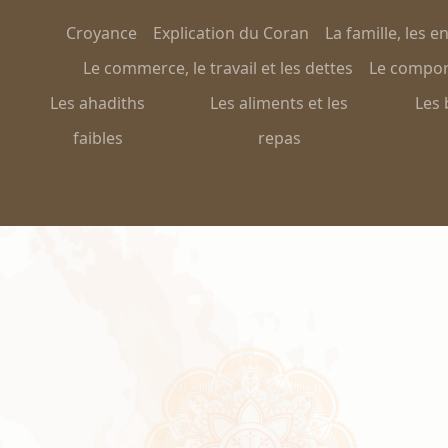
Croyance
Explication du Coran
La famille, les e
Le commerce, le travail et les dettes
Le comport
Les ahadiths
Les aliments et les
Les 
faibles
repas