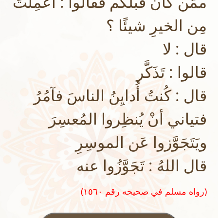
ممَّن كان قَبلَكُم فقالوا : أعَمِلتَ
مِن الخيرِ شيئًا ؟
قال : لا
قالوا : تَذَكَّر
قال : كُنتُ أُدايِنُ الناسَ فآمُرُ
فتياني أنْ يُنظِروا المُعسِرَ
ويَتَجَوَّزوا عَن الموسِرِ
قال اللهُ : تَجَوَّزُوا عنه
(رواه مسلم في صحيحه رقم ١٥٦٠)