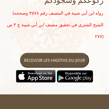
(رواه ابن أبي شيبة في المصنف رقم ٣٥٧٨ وصححه
الشيخ الشثري في تحقيق مصنف ابن أبي شيبة ج ٣ ص
٢٧٧)
RECEVOIR LES HADITHS DU JOUR