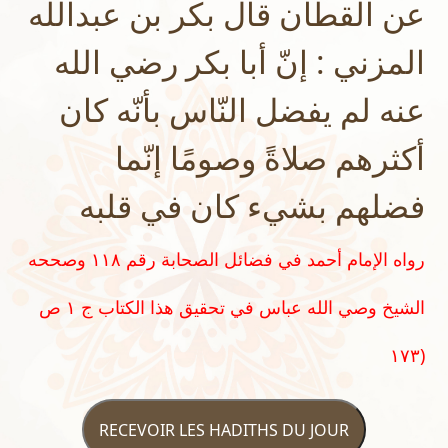
عن القطان قال بكر بن عبدالله
المزني : إنّ أبا بكر رضي الله
عنه لم يفضل النّاس بأنّه كان
أكثرهم صلاةً وصومًا إنّما
فضلهم بشيء كان في قلبه
رواه الإمام أحمد في فضائل الصحابة رقم ١١٨ وصححه
الشيخ وصي الله عباس في تحقيق هذا الكتاب ج ١ ص
١٧٣)
RECEVOIR LES HADITHS DU JOUR