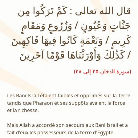
قال الله تعالى : كَمْ تَرَكُوا مِن
جَنَّاتٍ وَعُيُونٍ / وَزُرُوعٍ وَمَقَامٍ
كَرِيمٍ / وَنَعْمَةٍ كَانُوا فِيهَا فَاكِهِينَ
/ كَذَٰلِكَ وَأَوْرَثْنَاهَا قَوْمًا آخَرِينَ
(سورة الدخان ٢٥ إلى ٢٨)
Les Bani Israil étaient faibles et opprimés sur la Terre
tandis que Pharaon et ses suppôts avaient la force
et la richesse.
Mais Allah a accordé son secours aux Bani Israil et a
fait d'eux les possesseurs de la terre d'Egypte.