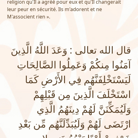
religion qu'Il a agréé pour eux et qu'Il changerait
leur peur en sécurité. Ils m'adorent et ne
M'associent rien ».
قال الله تعالى : وَعَدَ اللَّهُ الَّذِينَ
آمَنُوا مِنكُمْ وَعَمِلُوا الصَّالِحَاتِ
لَيَسْتَخْلِفَنَّهُم فِي الأَرْضِ كَمَا
اسْتَخْلَفَ الَّذِينَ مِن قَبْلِهِمْ
وَلَيُمَكِّنَنَّ لَهُمْ دِينَهُمُ الَّذِي
ارْتَضَى لَهُمْ وَلَيُبَدِّلَنَّهُم مِّن بَعْدِ