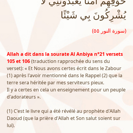
خَوْفِهِمْ أَمْنًا يَعْبُدُونَنِي لا
يُشْرِكُونَ بِي شَيْئًا
(سورة النور ٥٥)
Allah a dit dans la sourate Al Anbiya n°21 versets
105 et 106
(traduction rapprochée du sens du
verset): « Et Nous avons certes écrit dans le Zabour
(1) après l'avoir mentionné dans le Rappel (2) que la
terre sera héritée par mes serviteurs pieux.
Il y a certes en cela un enseignement pour un peuple
d'adorateurs ».
(1) C'est le livre qui a été révélé au prophète d'Allah
Daoud (que la prière d'Allah et Son salut soient sur
lui).