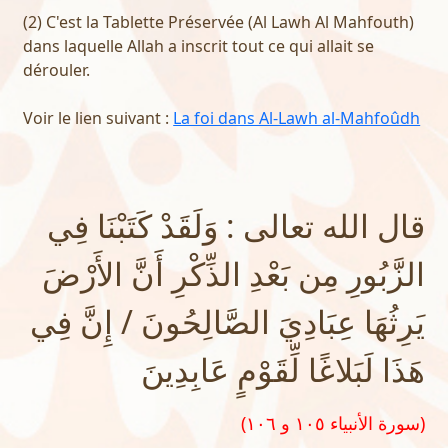
(2) C'est la Tablette Préservée (Al Lawh Al Mahfouth)
dans laquelle Allah a inscrit tout ce qui allait se
dérouler.
Voir le lien suivant :
La foi dans Al-Lawh al-Mahfoûdh
قال الله تعالى : وَلَقَدْ كَتَبْنَا فِي
الزَّبُورِ مِن بَعْدِ الذِّكْرِ أَنَّ الأَرْضَ
يَرِثُهَا عِبَادِيَ الصَّالِحُونَ / إِنَّ فِي
هَذَا لَبَلاغًا لِّقَوْمٍ عَابِدِينَ
(سورة الأنبياء ١٠٥ و ١٠٦)