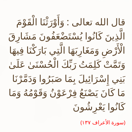
قال الله تعالى : وَأَوْرَثْنَا الْقَوْمَ
الَّذِينَ كَانُوا يُسْتَضْعَفُونَ مَشَارِقَ
الْأَرْضِ وَمَغَارِبَهَا الَّتِي بَارَكْنَا فِيهَا
وَتَمَّتْ كَلِمَتُ رَبِّكَ الْحُسْنَىٰ عَلَىٰ
بَنِي إِسْرَائِيلَ بِمَا صَبَرُوا وَدَمَّرْنَا
مَا كَانَ يَصْنَعُ فِرْعَوْنُ وَقَوْمُهُ وَمَا
كَانُوا يَعْرِشُونَ
(سورة الأعراف ١٣٧)