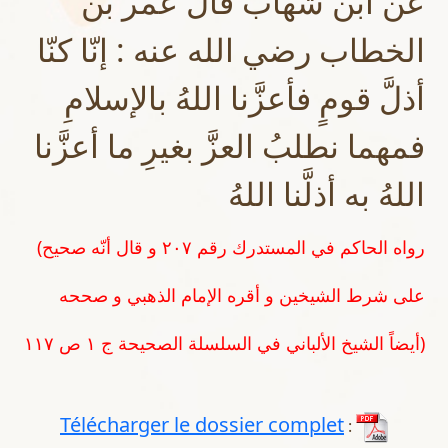
عن ابن شهاب قال عمر بن
الخطاب رضي الله عنه : إنّا كنّا
أذلَّ قومٍ فأعزَّنا اللهُ بالإسلامِ
فمهما نطلبُ العزَّ بغيرِ ما أعزَّنا
اللهُ به أذلَّنا اللهُ
(رواه الحاكم في المستدرك رقم ٢٠٧ و قال أنّه صحيح
على شرط الشيخين و أقره الإمام الذهبي و صححه
أيضاً الشيخ الألباني في السلسلة الصحيحة ج ١ ص ١١٧)
Télécharger le dossier complet
: