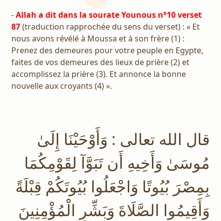
-
Allah a dit dans la sourate Younous n°10 verset
87
(traduction rapprochée du sens du verset) : « Et
nous avons révélé à Moussa et à son frère (1) :
Prenez des demeures pour votre peuple en Egypte,
faites de vos demeures des lieux de prière (2) et
accomplissez la prière (3). Et annonce la bonne
nouvelle aux croyants (4) ».
قال الله تعالى : وَأَوْحَيْنَا إِلَىٰ
مُوسَىٰ وَأَخِيهِ أَن تَبَوَّآ لِقَوْمِكُمَا
بِمِصْرَ بُيُوتًا وَاجْعَلُوا بُيُوتَكُمْ قِبْلَةً
وَأَقِيمُوا الصَّلَاةَ وَبَشِّرِ الْمُؤْمِنِينَ