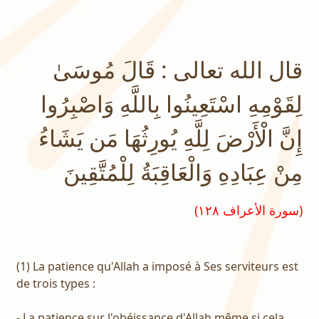
قال الله تعالى : قَالَ مُوسَىٰ
لِقَوْمِهِ اسْتَعِينُوا بِاللَّهِ وَاصْبِرُوا
إِنَّ الْأَرْضَ لِلَّهِ يُورِثُهَا مَن يَشَاءُ
مِنْ عِبَادِهِ وَالْعَاقِبَةُ لِلْمُتَّقِينَ
(سورة الأعراف ١٢٨)
(1) La patience qu'Allah a imposé à Ses serviteurs est
de trois types :
- La patience sur l'obéissance d'Allah même si cela