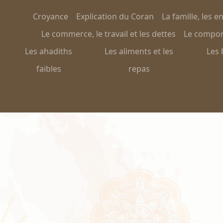
Croyance
Explication du Coran
La famille, les e
Le commerce, le travail et les dettes
Le comport
Les ahadiths
Les aliments et les
Les 
faibles
repas