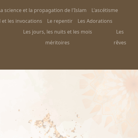
a science et la propagation de l'Islam
L'ascétisme
 et les invocations
Le repentir
Les Adorations
Les jours, les nuits et les mois
Les
méritoires
rêves