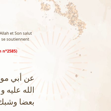
Allah et Son salut
s se soutiennent
h n°2585)
عن أبي موس
الله عليه و
بعضا وشبك 