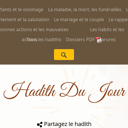
nfants et le voisinage
La maladie, la mort, les funérailles
L
ement et la salutation
Le mariage et le couple
Le rappel
bonnes actions et les mauvaises
Les habits et les
actions
Tous les hadiths
Dossiers PDF
parures
Hadith Du Jour
Partagez le hadith