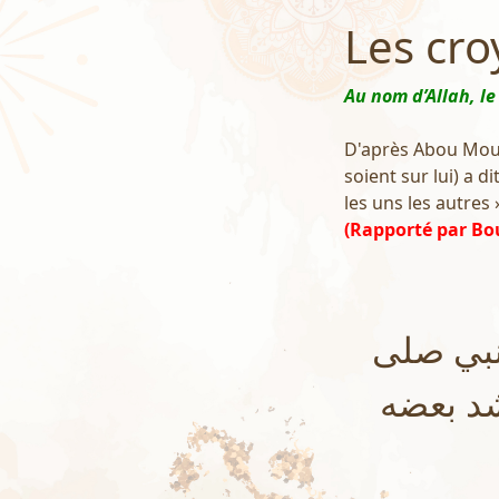
Les cro
Au nom d’Allah, le
D'après Abou Moussa
soient sur lui) a 
les uns les autres »
(Rapporté par Bo
نبي صلى
شد بعضه