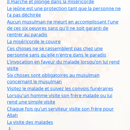
Il marche et plonge dans la miséricorde
Le jeûne est une protection tant que la personne ne
l'a pas déchirée
Aucun musulman ne meurt en accomplissant l'une
de ces six oeuvres sans qu'il ne soit garanti de
rentrer au paradis
La miséricorde le couvre
Ces choses ne se rassemblent pas chez une
personne sans qu'elle n'entre dans le paradis
L'invocation en faveur du malade lorsqu'on lui rend
visite
Six choses sont obligatoires au musulman
concernant le musulman
Visitez le malade et suivez les convois funéraires
Lorsqu'un homme visite son frère malade ou lui
rend une simple visite
Chaque fois qu'un serviteur visite son frère pour
Allah
La visite des malades
1