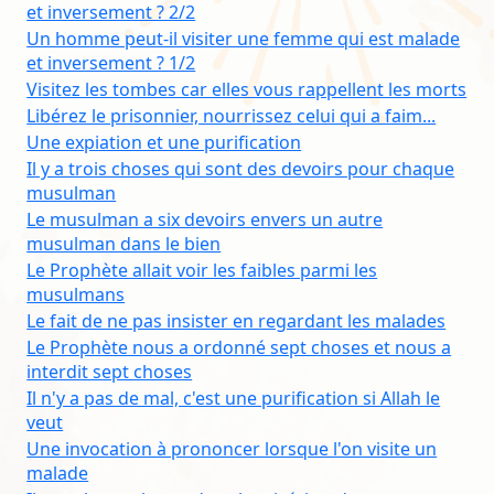
et inversement ? 2/2
Un homme peut-il visiter une femme qui est malade
et inversement ? 1/2
Visitez les tombes car elles vous rappellent les morts
Libérez le prisonnier, nourrissez celui qui a faim...
Une expiation et une purification
Il y a trois choses qui sont des devoirs pour chaque
musulman
Le musulman a six devoirs envers un autre
musulman dans le bien
Le Prophète allait voir les faibles parmi les
musulmans
Le fait de ne pas insister en regardant les malades
Le Prophète nous a ordonné sept choses et nous a
interdit sept choses
Il n'y a pas de mal, c'est une purification si Allah le
veut
Une invocation à prononcer lorsque l'on visite un
malade