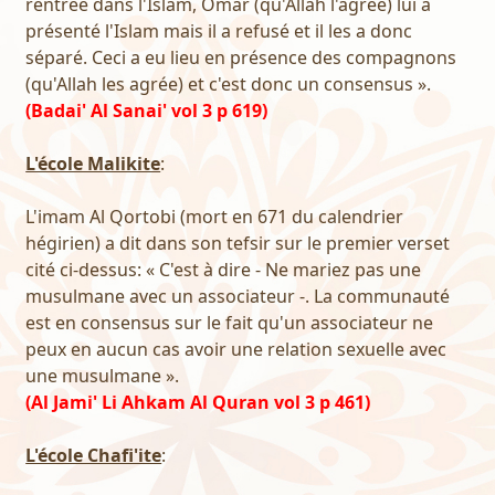
rentrée dans l'Islam, Omar (qu'Allah l'agrée) lui a
présenté l'Islam mais il a refusé et il les a donc
séparé. Ceci a eu lieu en présence des compagnons
(qu'Allah les agrée) et c'est donc un consensus ».
(Badai' Al Sanai' vol 3 p 619)
L'école Malikite
:
L'imam Al Qortobi (mort en 671 du calendrier
hégirien) a dit dans son tefsir sur le premier verset
cité ci-dessus: « C'est à dire - Ne mariez pas une
musulmane avec un associateur -. La communauté
est en consensus sur le fait qu'un associateur ne
peux en aucun cas avoir une relation sexuelle avec
une musulmane ».
(Al Jami' Li Ahkam Al Quran vol 3 p 461)
L'école Chafi'ite
: