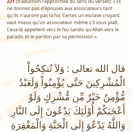
221
(traduction rapprochée du sens du verset): « Et
ne donnez pas d'épouses aux associateurs tant
qu'ils n'auront pas la foi. Certes un esclave croyant
vaut mieux qu'un associateur même s'il vous plaît.
Ceux-là appellent vers le feu tandis qu'Allah vers le
paradis et le pardon par sa permission ».
قال الله تعالى : وَلاَ تُنكِحُواْ
الْمُشْرِكِينَ حَتَّى يُؤْمِنُواْ وَلَعَبْدٌ
مُّؤْمِنٌ خَيْرٌ مِّن مُّشْرِكٍ وَلَوْ
أَعْجَبَكُمْ أُوْلَئِكَ يَدْعُونَ إِلَى النَّارِ
وَاللَّهُ يَدْعُوَ إِلَى الْجَنَّةِ وَالْمَغْفِرَةِ