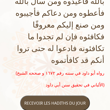
بالله فأعيذوه ومن سأل بالله
فأعطوه ومن دعاكم فأجيبوه
ومن صنع إليكم معروفًا
فكافئوه فإن لم تجدوا ما
تكافئونه فادعوا له حتى تروا
أنكم قد كافأتموه
(رواه أبو داود في سننه رقم ١٦٧٢ و صححه الشيخ
الألباني في تحقيق سنن أبي داود)
RECEVOIR LES HADITHS DU JOUR