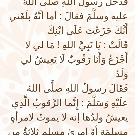
فَدَخَلَ رسولُ اللهِ صلَّى اللهُ
عليه وسلَّمَ فقالَ : أما أنَّهُ بلَغَني
أَنَّكَ جَزَعْتَ عَلَى ابْنِكَ
قَالَتْ : يَا نَبِيَّ اللهِ ! مَا لي لا
أَجْزَعُ وَأَنَا رَقُوبٌ لَا يَعِيشُ لي
وَلَدٌ
فَقَالَ رسولُ اللهِ صلَّى اللهُ
علَيْهِ وَسَلَّمَ : إِنَّما الرَّقوبُ الَّذِي
يعيشُ ولدُها إنه لا يموتُ لامرأةٍ
مسلِمَةٍ أوْ امرئٍ مسلمٍ ثلاثةٌ من