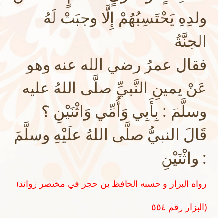
ولدِهِ يَحْتَسِبُهُمْ إِلَّا وجبَتْ لَهُ
الجنَّةُ
فقال عمرُ رضي الله عنه وهو
عَنْ يمينِ النَّبيِّ صلَّى اللهُ عليه
وسلَّمَ : بِأَبِي وَأُمِّي وَاثْنَيْنِ ؟
قَالَ النبيُّ صلَّى اللهُ علَيْهِ وسلَّمَ
: واثْنَيْنِ
(رواه البزار و حسنه الحافظ بن حجر في مختصر زوائد
البزار رقم ٥٥٤)