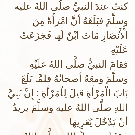
كنتُ عندَ النبيِّ صلَّى اللهُ عليه
وسلَّمَ فبَلَغَهُ أنَّ امْرَأَةً مِنَ
الْأَنْصَارِ مَاتَ ابْنٌ لَها فَجَزَعَتْ
عَلَيْهِ
فقامَ النبيُّ صلَّى اللهُ علَيْهِ
وسلَّمَ ومعَهُ أصحابُهُ فلمَّا بَلَغَ
بَابَ الْمَرْأَةِ قيلَ لِلْمَرْأَةِ : إِنَّ نَبِيَّ
اللهِ صلَّى اللهُ عليه وسلَّمَ يريدُ
أنْ يَدْخُلَ يُعَزِيهَا