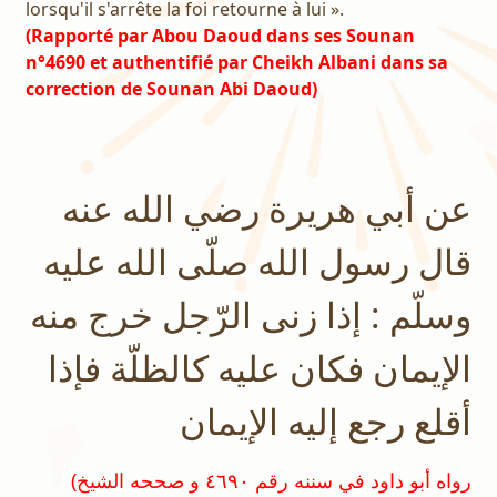
lorsqu'il s'arrête la foi retourne à lui ».
(Rapporté par Abou Daoud dans ses Sounan
n°4690 et authentifié par Cheikh Albani dans sa
correction de Sounan Abi Daoud)
عن أبي هريرة رضي الله عنه
قال رسول الله صلّى الله عليه
وسلّم : إذا زنى الرّجل خرج منه
الإيمان فكان عليه كالظلّة فإذا
أقلع رجع إليه الإيمان
(رواه أبو داود في سننه رقم ٤٦٩٠ و صححه الشيخ