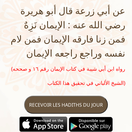
عن أبي زرعة قال أبو هريرة
رضي الله عنه : الإيمان نَزِهٌ
فمن زنا فارقه الإيمان فمن لام
نفسه وراجع راجعه الإيمان
(رواه ابن أبي شيبة في كتاب الإيمان رقم ١٦ و صححه
الشيخ الألباني في تحقيق هذا الكتاب)
RECEVOIR LES HADITHS DU JOUR