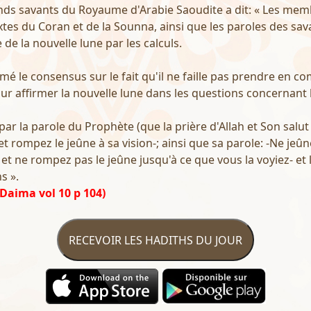
nds savants du Royaume d'Arabie Saoudite a dit: « Les me
xtes du Coran et de la Sounna, ainsi que les paroles des sava
 de la nouvelle lune par les calculs.
mé le consensus sur le fait qu'il ne faille pas prendre en co
 affirmer la nouvelle lune dans les questions concernant l
ar la parole du Prophète (que la prière d'Allah et Son salut s
et rompez le jeûne à sa vision-; ainsi que sa parole: -Ne jeû
 et ne rompez pas le jeûne jusqu'à ce que vous la voyiez- et
s ».
Daima vol 10 p 104)
RECEVOIR LES HADITHS DU JOUR