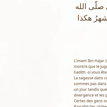
صلّى الله
الشهرُ هكذا
L'imam Ibn Hajar (
montre que le jugem
hadith -si vous êt
La sagesse dans ce
sommes pas dans u
un jour tandis que
divergence et les 
Certes des gens ont
Rawafid (les chiite