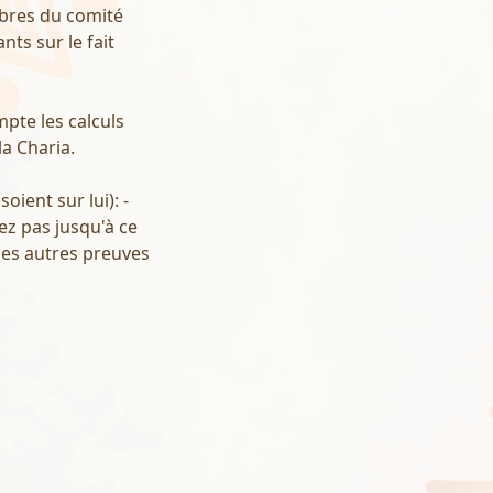
mbres du comité
nts sur le fait
mpte les calculs
a Charia.
oient sur lui): -
nez pas jusqu'à ce
 les autres preuves