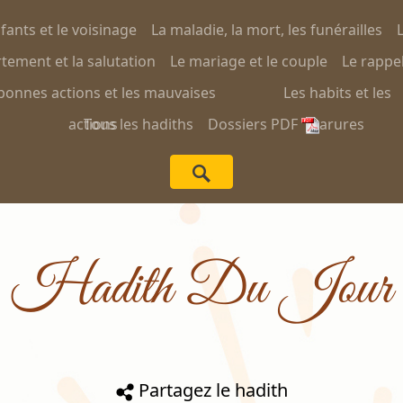
nfants et le voisinage
La maladie, la mort, les funérailles
L
ement et la salutation
Le mariage et le couple
Le rappel
bonnes actions et les mauvaises
Les habits et les
actions
Tous les hadiths
Dossiers PDF
parures
Hadith Du Jour
Partagez le hadith