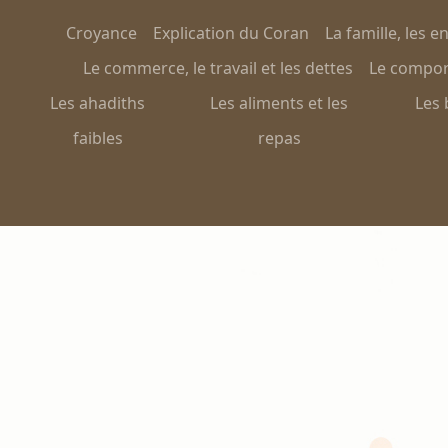
Croyance
Explication du Coran
La famille, les e
Le commerce, le travail et les dettes
Le comport
Les ahadiths
Les aliments et les
Les 
faibles
repas