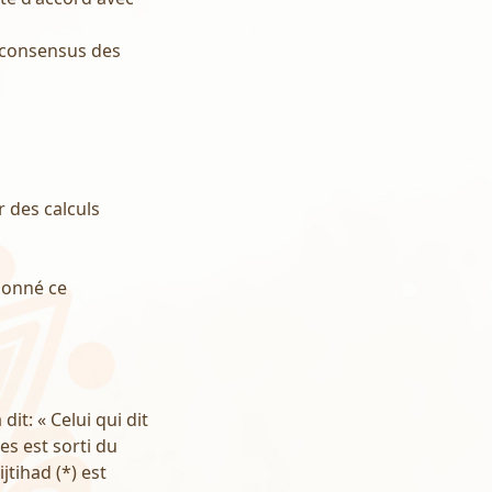
Le consensus des
r des calculs
ionné ce
it: « Celui qui dit
es est sorti du
jtihad (*) est