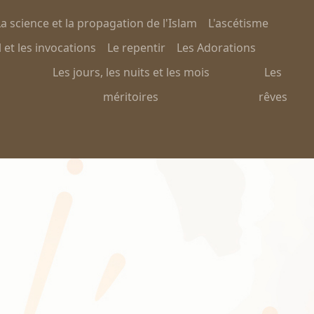
a science et la propagation de l'Islam
L'ascétisme
 et les invocations
Le repentir
Les Adorations
Les jours, les nuits et les mois
Les
méritoires
rêves