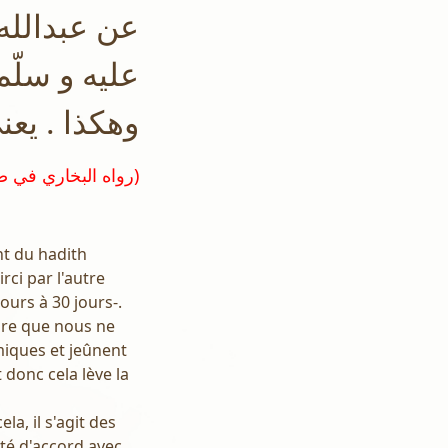
عن عبدالله 
عليه و سلّم :
وهكذا . يعن
(رواه البخاري في صحيحه رقم ١٩١٣ و مسلم في صحيحه رقم ١٠٨٠)
nt du hadith
rci par l'autre
urs à 30 jours-.
dire que nous ne
miques et jeûnent
 donc cela lève la
la, il s'agit des
été d'accord avec