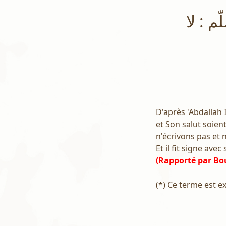
م : لا
D'après 'Abdallah I
et Son salut soien
n'écrivons pas et 
Et il fit signe ave
(Rapporté par Bo
(*) Ce terme est ex