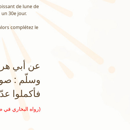
roissant de lune de
 un 30e jour.
 alors complétez le
عن أبي هرير
وسلّم : صوموا
فأكملوا عدّة
(رواه البخاري في صحيحه رقم ١٩٠٩ ومسلم في صحيحه رقم ١٠٨١)