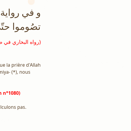
و في رواية 
تصُوموا حتّى ت
(رواه البخاري في صحيحه رقم ١٩٠٦ ومسلم في صحيحه رقم ١٠٨٠)
ue la prière d'Allah
iya- (*), nous
h n°1080)
alculons pas.