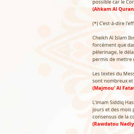
possible car le Co
(Ahkam Al Quran 
(*) C’est-à-dire l'
Cheikh Al Islam Ib
forcément que dans
pèlerinage, le déla
permis de mettre e
Les textes du Messa
sont nombreux et 
(Majmou' Al Fata
L'imam Siddiq Hass
jours et des mois 
consensus de la 
(Rawdatou Nadiy