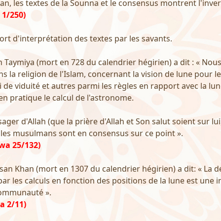
ran, les textes de la Sounna et le consensus montrent l'inver
1/250)
effort d'interprétation des textes par les savants.
n Taymiya (mort en 728 du calendrier hégirien) a dit : « Nou
 la religion de l'Islam, concernant la vision de lune pour le
i de viduité et autres parmi les règles en rapport avec la lun
n pratique le calcul de l'astronome.
ger d'Allah (que la prière d'Allah et Son salut soient sur lu
les musulmans sont en consensus sur ce point ».
wa 25/132)
an Khan (mort en 1307 du calendrier hégirien) a dit: « La 
par les calculs en fonction des positions de la lune est une 
communauté ».
a 2/11)