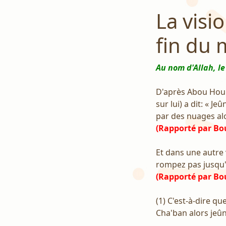
La visi
fin du
Au nom d'Allah, le
D'après Abou Hourei
sur lui) a dit: « J
par des nuages alo
(Rapporté par Bo
Et dans une autre 
rompez pas jusqu'à
(Rapporté par Bo
(1) C'est-à-dire q
Cha'ban alors jeû