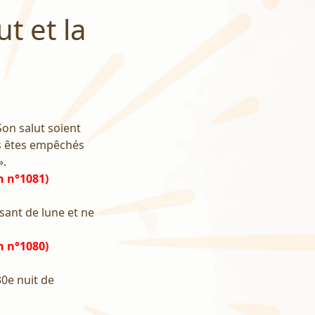
t et la
Son salut soient
ous êtes empêchés
».
h n°1081)
ssant de lune et ne
h n°1080)
30e nuit de