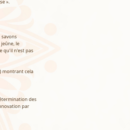
se ».
s savons
 jeûne, le
e qu'il n'est pas
i) montrant cela
détermination des
innovation par