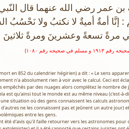
بن عمر رضي الله عنهما قال النّبي 
 إنَّا أمةٌ أميةٌ لا نكتبُ ولا نَحْسُبُ 
ي مرةً تسعةً وعشرينَ ومرةً ثلاثينَ
mort en 852 du calendrier hégirien) a dit : « Le sens appare
ent n'a absolument rien à voir avec le calcul. Ceci est éclai
es empêchés par des nuages alors complétez le nombre de jo
la est qu'ainsi tout le monde est au même niveau (c’est-à-
ne situation où des gens connaissent les calculs astrono
 d'autres ne les connaissent pas et jeûnent un autre jour) et
polémiques entre les gens.
 été d'avis qu'il faille retourner vers les astronomes pour ce
s extrémistes) et il a été rapporté que certains juristes ont 