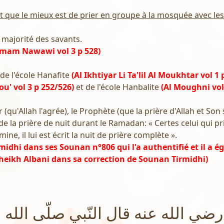
st que le mieux est de prier en groupe à la mosquée avec l
la majorité des savants.
'imam Nawawi vol 3 p 528)
s de l'école Hanafite
(Al Ikhtiyar Li Ta'lil Al Moukhtar vol 1 
u' vol 3 p 252/526)
et de l'école Hanbalite
(Al Moughni vol 
qu'Allah l'agrée), le Prophète (que la prière d'Allah et Son 
 de la prière de nuit durant le Ramadan: « Certes celui qui p
mine, il lui est écrit la nuit de prière complète ».
midhi dans ses Sounan n°806 qui l'a authentifié et il a 
heikh Albani dans sa correction de Sounan Tirmidhi)
ضي الله عنه قال النّبي صلّى الله ع