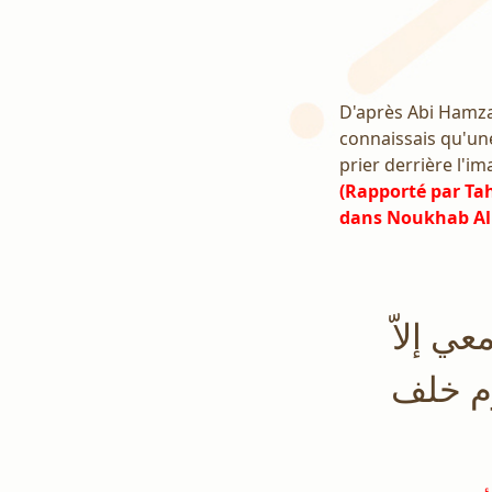
D'après Abi Hamza,
connaissais qu'une
prier derrière l'
(Rapporté par Tah
dans Noukhab Al A
ي إلاّ
وم خلف