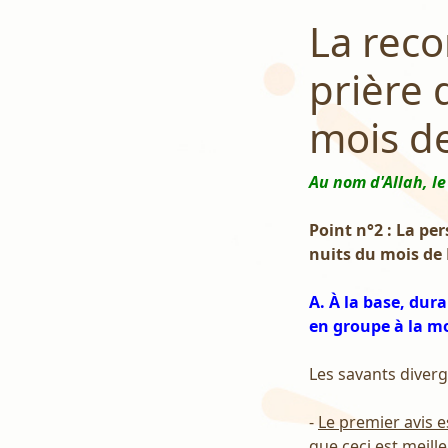
La reco
prière 
mois d
Au nom d'Allah, le
Point n°2 : La per
nuits du mois de
A. À la base, dur
en groupe à la m
Les savants diverg
-
Le premier avis e
que ceci est meill