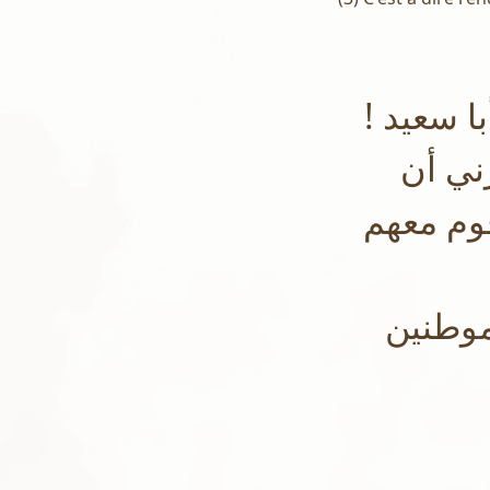
أبا سعيد
ني أن
وم معهم
لموطنين