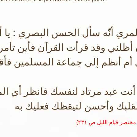
لمري أنّه سأل الحسن البصري : يا 
أظلني وقد قرأت القرآن فأين تأمر
أم أنظم إلى جماعة المسلمين فأق
ا أنت عبد مرتاد لنفسك فانظر أي ا
قلبك وأحسن لتيقظك فعليك به