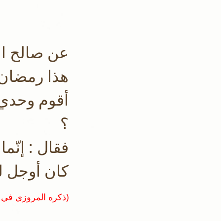
عن صالح ا !
هذا رمضان 
أقوم وحدي 
؟
فقال : إنّم
كان أوجل ل
(ذكره المروزي في مختصر قيام الليل ص ٢٣١)