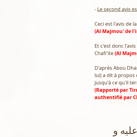
-
Le second avis e
Ceci est l'avis de 
(Al Majmou' de l
Et c'est donc l'avi
Chafi'ite
(Al Majmo
D'après Abou Dhar (
lui) a dit à propos
jusqu'à ce qu'il ter
(Rapporté par Tir
authentifié par C
ليه و