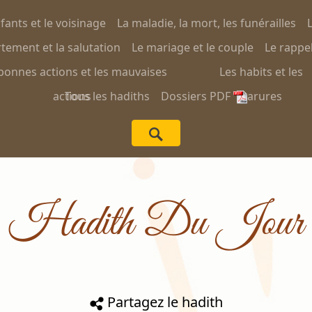
nfants et le voisinage
La maladie, la mort, les funérailles
L
ement et la salutation
Le mariage et le couple
Le rappel
bonnes actions et les mauvaises
Les habits et les
actions
Tous les hadiths
Dossiers PDF
parures
Hadith Du Jour
Partagez le hadith