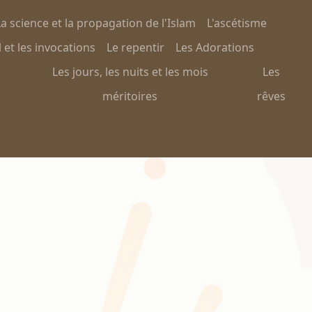
a science et la propagation de l'Islam
L'ascétisme
 et les invocations
Le repentir
Les Adorations
Les jours, les nuits et les mois
Les
méritoires
rêves