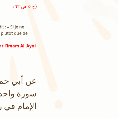
ج ٥ ص ١٦٢)
 : « Si je ne
t plutôt que de
r l'imam Al 'Ayni
عن أبي حمزة
سورة واحدة
الإمام في 