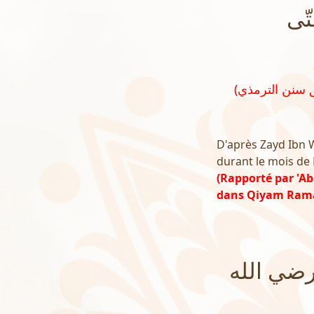
ّى
D'après Zayd Ibn 
durant le mois de 
(Rapporté par 'A
dans Qiyam Rama
رضي الله