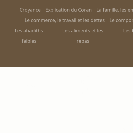
Croyance
Explication du Coran
La famille, les e
Le commerce, le travail et les dettes
Le comport
Les ahadiths
Les aliments et les
Les 
faibles
repas