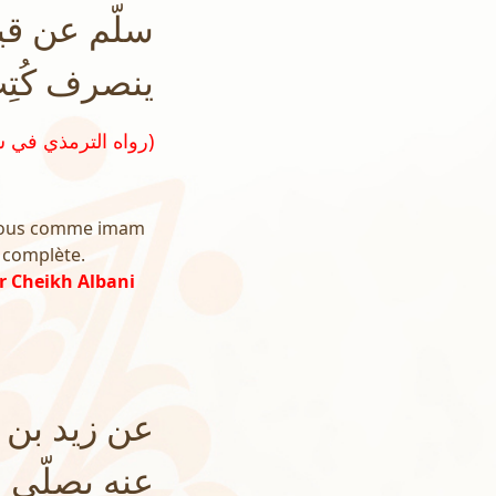
سلّم عن قيا
ينصرف كُتِب
(رواه الترمذي في سننه رقم ٨٠٦ و صححه و صححه أيضاً الشيخ الألباني في تحقيق سنن الترمذي)
r nous comme imam
t complète.
r Cheikh Albani
عن زيد بن 
عنه يصلّي 