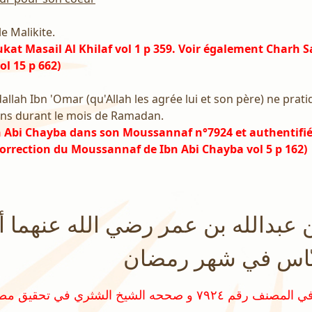
le Malikite.
oukat Masail Al Khilaf vol 1 p 359. Voir également Charh
ol 15 p 662)
dallah Ibn 'Omar (qu'Allah les agrée lui et son père) ne prati
gens durant le mois de Ramadan.
n Abi Chayba dans son Moussannaf n°7924 et authentifié
orrection du Moussannaf de Ibn Abi Chayba vol 5 p 162)
عبدالله بن عمر رضي الله عنهما أنّ
نّاس في شهر رمضان