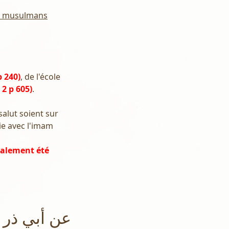
es musulmans
p 240)
, de l'école
2 p 605)
.
salut soient sur
rie avec l'imam
également été
عن أبي ذر ر