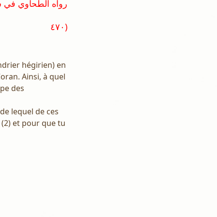
٤٧٠)
ndrier hégirien) en
oran. Ainsi, à quel
upe des
rde lequel de ces
(2) et pour que tu