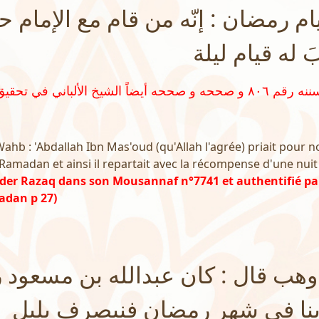
م رمضان : إنّه من قام مع الإمام حت
َ له قيام ليلة
Wahb : 'Abdallah Ibn Mas'oud (qu'Allah l'agrée) priait pou
Ramadan et ainsi il repartait avec la récompense d'une nui
bder Razaq dans son Mousannaf n°7741 et authentifié pa
dan p 27)
وهب قال : كان عبدالله بن مسعود 
بنا في شهر رمضان فنيصرف بليل