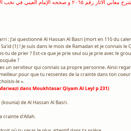
rri : J'ai questionné Al Hassan Al Basri (mort en 110 du cale
 Sa'id (1) ! Je suis dans le mois de Ramadan et je connais le C
-tu de prier ? Est-ce que je prie seul ou je prie avec le gro
osquée ?
u es un serviteur qui connais sa propre personne. Ainsi rega
meilleur pour que tu ressentes de la crainte dans ton coeur 
choisis-le ».
 Marwazi dans Moukhtasar Qiyam Al Leyl p 231)
 (kounia) de Al Hassan Al Basri.
la crainte d'Allah.
ndroit où tu seras le plus attentif dans ta prière.