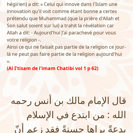
hégirien) a dit: « Celui qui innove dans l'Islam une
innovation qu'il voit comme étant bonne a certes
prétendu que Muhammad (que la prière d'Allah et
Son salut soient sur lui) a trahit la révélation car
Allah a dit: - Aujourd'hui J'ai parachevé pour vous
votre religion -.
Ainsi ce qui ne faisait pas partie de la religion ce jour-
là ne peut pas faire partie de la religion aujourd'hui
».
(Al I'tisam de l'imam Chatibi vol 1 p 62)
قال الإمام مالك بن أنس رحمه
الله : من ابتدع في الإسلام
بدعةً يراها حسنةً فقد زعم أنّ