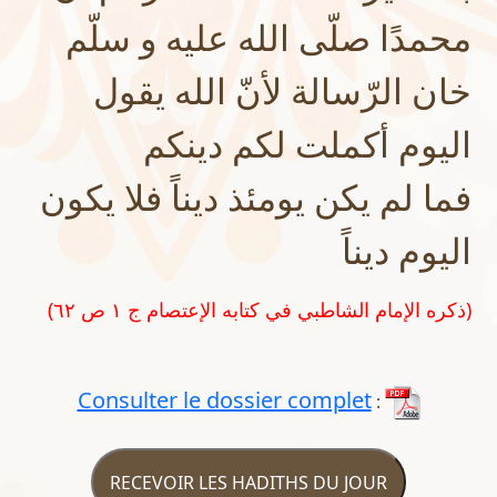
محمدًا صلّى الله عليه و سلّم
خان الرّسالة لأنّ الله يقول
اليوم أكملت لكم دينكم
فما لم يكن يومئذ ديناً فلا يكون
اليوم ديناً
(ذكره الإمام الشاطبي في كتابه الإعتصام ج ١ ص ٦٢)
Consulter le dossier complet
:
RECEVOIR LES HADITHS DU JOUR