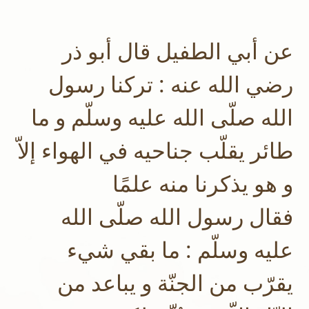
عن أبي الطفيل قال أبو ذر
رضي الله عنه : تركنا رسول
الله صلّى الله عليه وسلّم و ما
طائر يقلّب جناحيه في الهواء إلاّ
و هو يذكرنا منه علمًا
فقال رسول الله صلّى الله
عليه وسلّم : ما بقي شيء
يقرّب من الجنّة و يباعد من