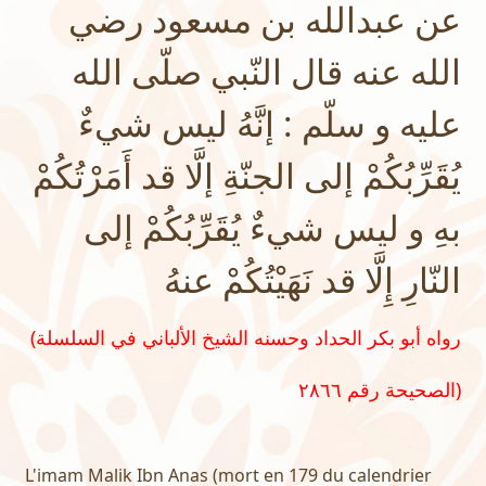
عن عبدالله بن مسعود رضي
الله عنه قال النّبي صلّى الله
عليه و سلّم : إنَّهُ ليس شيءٌ
يُقَرِّبُكُمْ إلى الجنّةِ إلَّا قد أَمَرْتُكُمْ
بهِ و ليس شيءٌ يُقَرِّبُكُمْ إلى
النّارِ إِلَّا قد نَهَيْتُكُمْ عنهُ
(رواه أبو بكر الحداد وحسنه الشيخ الألباني في السلسلة
الصحيحة رقم ٢٨٦٦)
L'imam Malik Ibn Anas (mort en 179 du calendrier