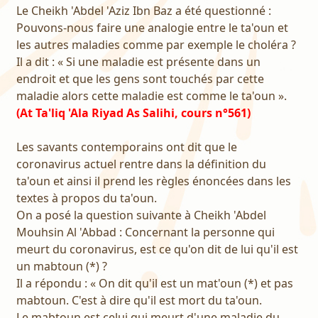
Le Cheikh 'Abdel 'Aziz Ibn Baz a été questionné :
Pouvons-nous faire une analogie entre le ta'oun et
les autres maladies comme par exemple le choléra ?
Il a dit : « Si une maladie est présente dans un
endroit et que les gens sont touchés par cette
maladie alors cette maladie est comme le ta'oun ».
(At Ta'liq 'Ala Riyad As Salihi, cours n°561)
Les savants contemporains ont dit que le
coronavirus actuel rentre dans la définition du
ta'oun et ainsi il prend les règles énoncées dans les
textes à propos du ta'oun.
On a posé la question suivante à Cheikh 'Abdel
Mouhsin Al 'Abbad : Concernant la personne qui
meurt du coronavirus, est ce qu'on dit de lui qu'il est
un mabtoun (*) ?
Il a répondu : « On dit qu'il est un mat'oun (*) et pas
mabtoun. C'est à dire qu'il est mort du ta'oun.
Le mabtoun est celui qui meurt d'une maladie du