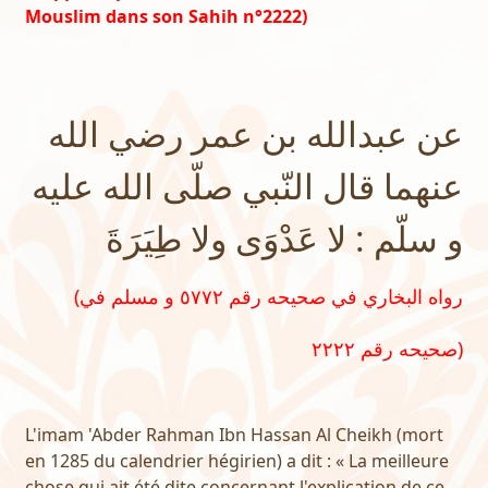
Mouslim dans son Sahih n°2222)
عن عبدالله بن عمر رضي الله
عنهما قال النّبي صلّى الله عليه
و سلّم : لا عَدْوَى ولا طِيَرَةَ
(رواه البخاري في صحيحه رقم ٥٧٧٢ و مسلم في
صحيحه رقم ٢٢٢٢)
L'imam 'Abder Rahman Ibn Hassan Al Cheikh (mort
en 1285 du calendrier hégirien) a dit : « La meilleure
chose qui ait été dite concernant l'explication de ce